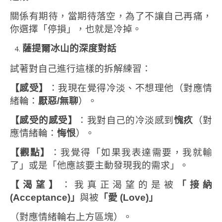
關係有期待，當期待落空，為了不讓自己再痛，
你選擇「停損」，也就是冷掉。
薩提爾冰山的深度對話
試著對自己進行這樣的拆解練習：
【感受】
：我現在覺得冷淡、不想理他（對應情
緒輪：
厭惡
/
無聊
）。
【感受的感受】
：我對自己的冷淡感到
愧疚
（對
應情緒輪：
悔恨
）。
【觀點】
：我覺得「如果我表達需要，我就輸
了」或是「他應該要主動發現我的需求」。
【渴望】
：我真正渴望的是被
「接納
(Acceptance)
」
與被
「愛
(Love)
」
（對應情緒輪右上方區塊）。