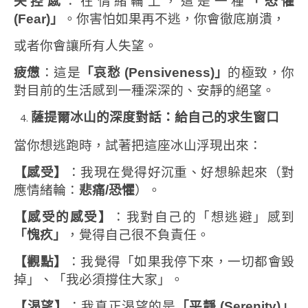
失控感
：在情緒輪上，這是一種
「恐懼
(Fear)
」
。你害怕如果再不逃，你會徹底崩潰，
或者你會讓所有人失望。
疲憊
：這是
「哀愁
(Pensiveness)
」
的極致，你
對目前的生活感到一種深深的、安靜的絕望。
薩提爾冰山的深度對話：給自己的求生窗口
當你想逃跑時，試著把這座冰山浮現出來：
【感受】
：我現在覺得好沉重、好想躲起來（對
應情緒輪：
悲痛
/
恐懼
）。
【感受的感受】
：我對自己的「想逃避」感到
「愧疚」
，覺得自己很不負責任。
【觀點】
：我覺得「如果我停下來，一切都會毀
掉」、「我必須撐住大家」。
【渴望】
：我真正渴望的是
「平靜
(Serenity)
」