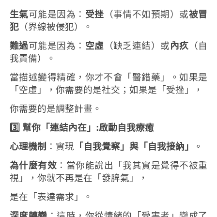
生氣
可能是因為：
受挫
（事情不如預期）或
被冒
犯
（界線被侵犯）。
難過
可能是因為：
空虛
（缺乏連結）或
內疚
（自
我責備）。
當描述變得精確，你才不會「醫錯藥」。如果是
「空虛」，你需要的是社交；如果是「受挫」，
你需要的是調整計畫。
3️
幫你「連結內在」:
啟動自我療癒
心理機制
：實現
「自我覺察」與「自我接納」
。
為什麼有效
：當你能說出「我其實是覺得不被重
視」，你就不再是在「發脾氣」，
是在「表達需求」。
深度轉變
：這時，你從情緒的「受害者」變成了