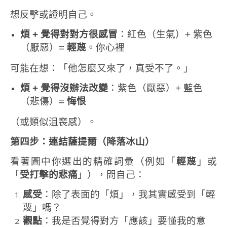
想反擊或證明自己。
煩
+
覺得對對方很感冒
：紅色（生氣）+ 紫色
（厭惡）=
輕蔑
。你心裡
可能在想：「他怎麼又來了，真受不了。」
煩
+
覺得沒辦法改變
：紫色（厭惡）+ 藍色
（悲傷）=
悔恨
（或類似沮喪感）。
第四步：連結薩提爾（降落冰山）
看著圖中你選出的精確詞彙（例如「
輕蔑
」或
「
受打擊的悲痛
」），問自己：
感受
：除了表面的「煩」，我其實感受到「輕
蔑」嗎？
觀點
：我是否覺得對方「應該」要懂我的意