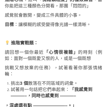
你能把這三種顏色分開看，那團「悶悶的」
感覺就會散開，變成三件具體的小事。
目標
：讓模糊的感受變得像光譜一樣清晰。
進階實戰題：
請回想一個你最近
「心情很複雜」
的時刻（例
如：面對一個既愛又恨的人，或是一個既想
挑戰又想放棄的任務），試著看著你那張情緒
輪：
挑出
3
個
散落在不同區域的詞彙。
試著用一句話把它們串起來：
「我感覺到
———–
，同時也感覺到
———–
，深處還有點
———————–
。」