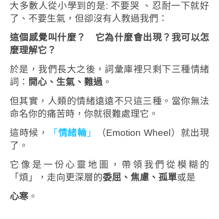
大多數人從小學到的是: 不要哭 、忍耐一下就好
了、不要生氣，
但卻沒有人教過我們：
這個感覺叫什麼？ 它為什麼會出現？我可以怎
麼理解它？
於是，我們長大之後，詞彙庫裡只剩下三種情緒
詞：
開心、生氣、難過
。
但其實，人類的情緒遠遠不只這三種。當你無法
命名你的痛苦時，你就很難處理它。
這時候，
「
情緒輪
」
（Emotion Wheel）就出現
了。
它像是一份心靈地圖，帶領我們從模糊的
「煩」，走向更深層的
委屈、焦慮、孤單
或是
心寒
。