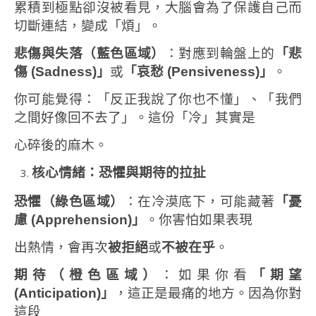
累積到極點卻沒被看見，大腦會為了保護自己而
切斷連結，變成「煩」。
悲傷與失落（藍色區域）
：對應到輪盤上的
「悲
傷
(Sadness)
」
或
「哀愁
(Pensiveness)
」
。
你可能覺得：「反正我說了你也不懂」、「我們
之間好像回不去了」。這份「冷」其實是
心碎後的麻木。
核心情緒：恐懼與期待的拉扯
恐懼（綠色區域）
：在冷漠底下，可能藏著
「憂
慮
(Apprehension)
」
。你害怕如果表現
出熱情，會再次
被拒絕
或
不被在乎
。
期待（橙色區域）
：如果你看
「期望
(Anticipation)
」
，這正是最痛的地方。因為你對
這段