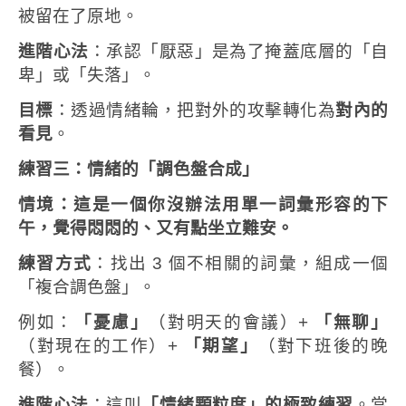
被留在了原地。
進階心法
：承認「厭惡」是為了掩蓋底層的「自
卑」或「失落」。
目標
：透過情緒輪，把對外的攻擊轉化為
對內的
看見
。
練習三：情緒的「調色盤合成」
情境：這是一個你沒辦法用單一詞彙形容的下
午，覺得悶悶的、又有點坐立難安。
練習方式
：找出 3 個不相關的詞彙，組成一個
「複合調色盤」。
例如：
「憂慮」
（對明天的會議）+
「無聊」
（對現在的工作）+
「期望」
（對下班後的晚
餐）。
進階心法
：這叫
「情緒顆粒度」的極致練習
。當