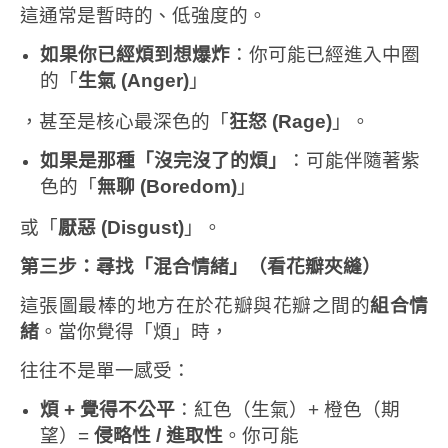
這通常是暫時的、低強度的。
如果你已經煩到想爆炸
：你可能已經進入中圈
的「
生氣
(Anger)
」
，甚至是核心最深色的「
狂怒
(Rage)
」。
如果是那種「沒完沒了的煩」
：可能伴隨著紫
色的「
無聊
(Boredom)
」
或「
厭惡
(Disgust)
」。
第三步：尋找「混合情緒」（看花瓣夾縫）
這張圖最棒的地方在於花瓣與花瓣之間的
組合情
緒
。當你覺得「煩」時，
往往不是單一感受：
煩
+
覺得不公平
：紅色（生氣）+ 橙色（期
望）=
侵略性
/
進取性
。你可能