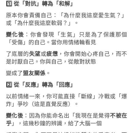
1️
從「對抗」轉為「和解」
原本你會責備自己：「為什麼我這麼愛生氣？」
或「為什麼我這麼軟弱？」。
變化後
：你會發現「生氣」只是為了保護那個
「受傷」的自己。當你用情緒輪看見
了底層的
失望
或
疲憊
，你會開始心疼自己，而不
是討厭自己。你與自己，從敵對狀態
變成了
盟友關係
。
2️
從「反應」轉為「回應」
以前情緒一來，你可能直接「斷線」冷戰或「爆
炸」爭吵（這是直覺反應）。
變化後
：因為你能命名出「我現在是覺得
不被在
乎
」，這幾秒鐘的辨識，給了大腦一個