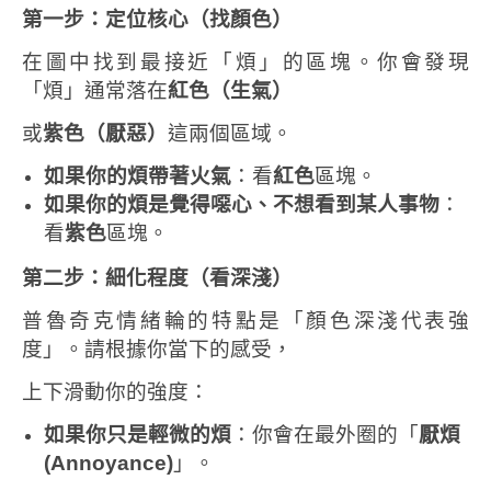
第一步：定位核心（找顏色）
在圖中找到最接近「煩」的區塊。你會發現
「煩」通常落在
紅色（生氣）
或
紫色（厭惡）
這兩個區域。
如果你的煩帶著火氣
：看
紅色
區塊。
如果你的煩是覺得噁心、不想看到某人事物
：
看
紫色
區塊。
第二步：細化程度（看深淺）
普魯奇克情緒輪的特點是「顏色深淺代表強
度」。請根據你當下的感受，
上下滑動你的強度：
如果你只是輕微的煩
：你會在最外圈的「
厭煩
(Annoyance)
」。