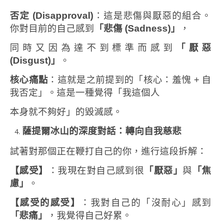
否定
(Disapproval)
：這是悲傷與厭惡的組合。
你對目前的自己感到
「悲傷
(Sadness)
」
，
同時又因為達不到標準而感到
「厭惡
(Disgust)
」
。
核心痛點
：這就是之前提到的「核心：羞愧 + 自
我否定」。這是一種覺得「我這個人
本身就不夠好」的毀滅感。
薩提爾冰山的深度對話：轉向自我慈悲
試著對那個正在鞭打自己的你，進行這段拆解：
【感受】
：我現在對自己感到很
「厭惡」
與
「焦
慮」
。
【感受的感受】
：我對自己的「沒耐心」感到
「悲痛」
，我覺得自己好累。