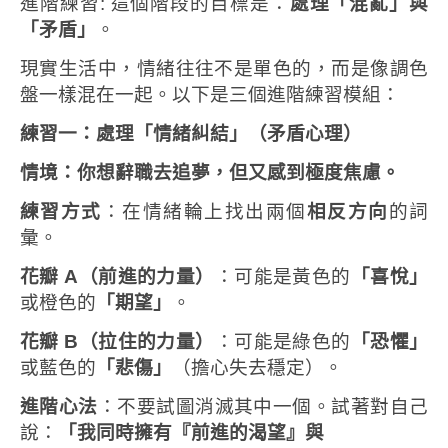
進階練習: 這個階段的目標是：
處理「混亂」與
「矛盾」
。
現實生活中，情緒往往不是單色的，而是像調色
盤一樣混在一起。以下是三個進階練習模組：
練習一：處理「情緒糾結」（矛盾心理）
情境：你想辭職去追夢，但又感到極度焦慮。
練習方式
：在情緒輪上找出兩個
相反方向
的詞
彙。
花瓣
A
（前進的力量）
：可能是黃色的
「喜悅」
或橙色的
「期望」
。
花瓣
B
（拉住的力量）
：可能是綠色的
「恐懼」
或藍色的
「悲傷」
（擔心失去穩定）。
進階心法
：不要試圖消滅其中一個。試著對自己
說：
「我同時擁有『前進的渴望』與