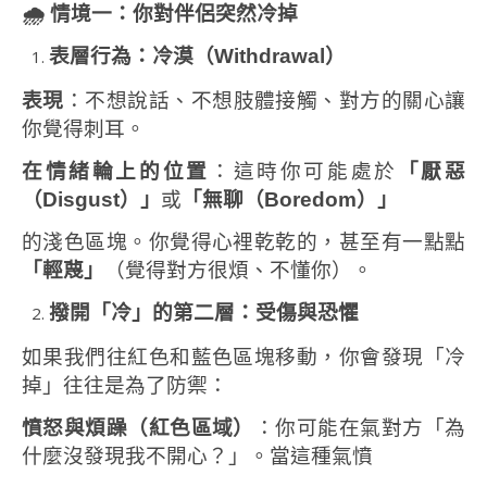
🌧
情境一：你對伴侶突然冷掉
表層行為：冷漠（
Withdrawal
）
表現
：不想說話、不想肢體接觸、對方的關心讓
你覺得刺耳。
在情緒輪上的位置
：這時你可能處於
「厭惡
（
Disgust
）」
或
「無聊（
Boredom
）」
的淺色區塊。你覺得心裡乾乾的，甚至有一點點
「輕蔑」
（覺得對方很煩、不懂你）。
撥開「冷」的第二層：受傷與恐懼
如果我們往紅色和藍色區塊移動，你會發現「冷
掉」往往是為了防禦：
憤怒與煩躁（紅色區域）
：你可能在氣對方「為
什麼沒發現我不開心？」。當這種氣憤