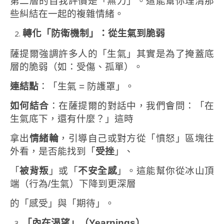
第二層的自我評價是「無力」。這能幫你理清那
些糾結在一起的複雜情緒。
轉化「防衛機制」：從生氣到脆弱
薩提爾強調許多人的「生氣」其實是為了掩蓋底
層的脆弱（如：受傷、孤單）。
連結點
：「生氣 = 防護罩」。
如何結合
：在薩提爾的對話中，我們會問：「在
生氣底下，還有什麼？」這時
拿出
情緒輪
，引導自己或對方從「憤怒」區塊往
外看，是否能找到「
受挫
」、
「
被背叛
」或「
不安全感
」。這能幫你從冰山頂
端（行為/生氣）下降到更深層
的「感受」與「期待」。
「內在渴望」（
Yearnings
）