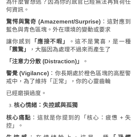
為什麼會想逃？因為你的感官已經無法再負荷任
何資訊。
驚愕與驚奇
(Amazement/Surprise)
：這對應到
藍色與青色區塊。外在環境的變動或要求
讓你感到
「應接不暇」
。這不是驚喜，是一種
「震驚」
，大腦因為處理不過來而產生了
「注意力分散
(Distraction)
」
。
警覺
(Vigilance)
：你長期處於橙色區塊的高壓警
戒中，為了維持「正常」，你的心靈齒輪
已經磨損過度。
核心情緒：失控感與孤獨
核心痛點
：這就是你提到的「核心：疲憊 + 失
控」。