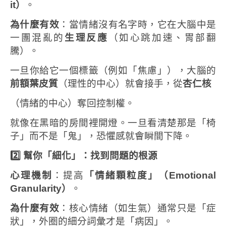
it
）
。
為什麼有效
：當情緒沒有名字時，它在大腦中是
一團混亂的
生理反應
（如心跳加速、胃部翻
騰）。
一旦你給它一個標籤（例如「焦慮」），大腦的
前額葉皮質
（理性的中心）就會接手，從
杏仁核
（情緒的中心）奪回控制權。
就像在黑暗的房間裡開燈。一旦看清楚那是「椅
子」而不是「鬼」，恐懼感就會瞬間下降。
2️
幫你「細化」
：找到問題的根源
心理機制
：提高
「情緒顆粒度」（
Emotional
Granularity
）
。
為什麼有效
：核心情緒（如生氣）通常只是「症
狀」，外圈的細分詞彙才是「病因」。