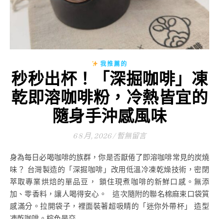
我推薦的
秒秒出杯！「深掘咖啡」凍
乾即溶咖啡粉，冷熱皆宜的
隨身手沖感風味
6 8 月, 2026
/
暫無留言
身為每日必喝咖啡的族群，你是否厭倦了即溶咖啡常見的炭燒
味？ 台灣製造的「深掘咖啡」改用低溫冷凍乾燥技術，密閉
萃取專業烘焙的單品豆， 鎖住現煮咖啡的新鮮口感。無添
加、零香料，讓人喝得安心。 這次隨附的聯名棉麻束口袋質
感滿分。拉開袋子，裡面裝著超吸睛的「迷你外帶杯」 造型
凍乾咖啡。棕色是交...