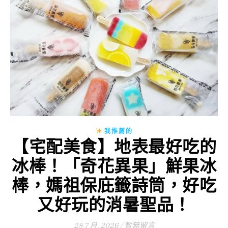
我推薦的
【宅配美食】地表最好吃的
冰棒！「奇花異果」鮮果冰
棒，媽祖保庇籤詩筒，好吃
又好玩的消暑聖品！
28 7 月, 2026
/
暫無留言