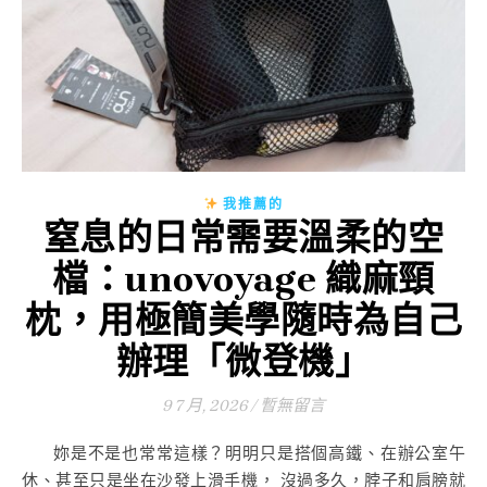
我推薦的
窒息的日常需要溫柔的空
檔：unovoyage 織麻頸
枕，用極簡美學隨時為自己
辦理「微登機」
9 7 月, 2026
/
暫無留言
妳是不是也常常這樣？明明只是搭個高鐵、在辦公室午
休、甚至只是坐在沙發上滑手機， 沒過多久，脖子和肩膀就