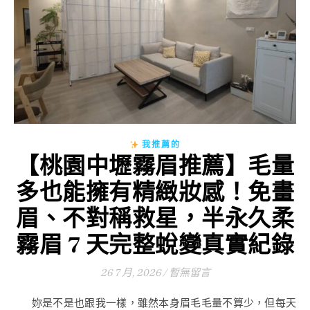
我推薦的
【桃園中壢霧眉推薦】毛量
多也能擁有精緻妝感！免畫
眉、不對稱救星，半永久柔
霧眉 7 天完整蛻變真實紀錄
26 7 月, 2026
/
暫無留言
妳是不是也跟我一樣，雖然本身眉毛毛量不算少，但每天