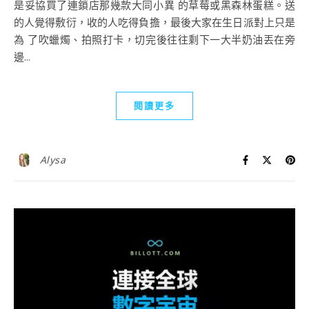
是妥協買了連鎖店那幾款大同小異 的草莓或黑森林蛋糕。送
的人覺得敷衍，收的人吃得負擔，最後大家在生日派對上只是
為 了吹蠟燭、拍照打卡，切完後往往剩下一大半奶油丟在旁
邊...
閱讀更多
Alysa