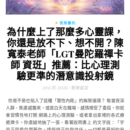
我推薦的
為什麼上了那麼多心靈課，
你還是放不下、想不開？陳
寬泰老師「LGT曼陀羅禪卡
師 資班」推薦：比心理測
驗更準的潛意識投射鏡
29 6 月, 2026
/
暫無留言
你是不是也陷入了這種「靈性內耗」的無限循環？ 每當夜深
人靜、焦慮感襲來，或是白天在職場、感情裡受了委屈，你就
會習慣性地打開 網路上的心理測驗，或者拿出家裡的各式療
癒牌卡。你虔誠地抽了一張，看著說明書上 的文字說：「宇
宙正用愛包圍著你，請保持正向與信任，一切都是最好的安