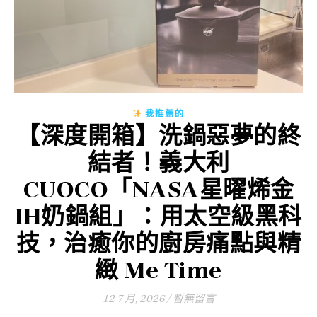
我推薦的
【深度開箱】洗鍋惡夢的終
結者！義大利
CUOCO「NASA星曜烯金
IH奶鍋組」：用太空級黑科
技，治癒你的廚房痛點與精
緻 Me Time
12 7 月, 2026
/
暫無留言