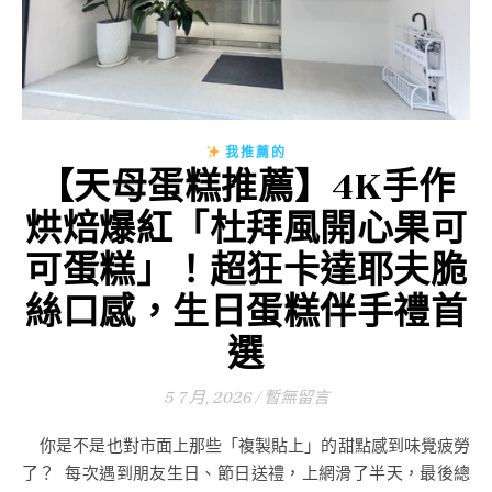
我推薦的
【天母蛋糕推薦】4K手作
烘焙爆紅「杜拜風開心果可
可蛋糕」！超狂卡達耶夫脆
絲口感，生日蛋糕伴手禮首
選
5 7 月, 2026
/
暫無留言
你是不是也對市面上那些「複製貼上」的甜點感到味覺疲勞
了？ 每次遇到朋友生日、節日送禮，上網滑了半天，最後總