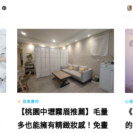
我推薦的
心
【桃園中壢霧眉推薦】毛量
《
多也能擁有精緻妝感！免畫
的