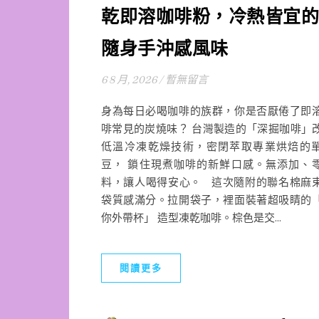
乾即溶咖啡粉，冷熱皆宜的
隨身手沖感風味
6 8 月, 2026
/
暫無留言
身為每日必喝咖啡的族群，你是否厭倦了即
啡常見的炭燒味？ 台灣製造的「深掘咖啡」
低溫冷凍乾燥技術，密閉萃取專業烘焙的
豆， 鎖住現煮咖啡的新鮮口感。無添加、
料，讓人喝得安心。 這次隨附的聯名棉麻
袋質感滿分。拉開袋子，裡面裝著超吸睛的
你外帶杯」 造型凍乾咖啡。棕色是交...
閱讀更多