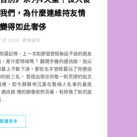
我們，為什麼連維持友情
變得如此奢侈
7 月, 2026
/
暫無留言
還記得，上一次和那個曾經無話不談的朋友
面，是什麼時候嗎？ 翻開手機的通訊錄，指尖
螢幕上不斷下滑。那些名字曾經霸佔了你通話
錄的前三名， 曾經出現在你每一則荒謬的貼文
籤裡，如今靜靜地沉澱在聯絡人名單的最底
。通訊錄 裡的頭像依然亮著，有時換了新的旅
..
閱讀更多