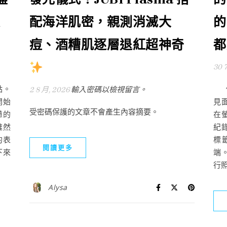
配海洋肌密，親測消滅大
的
痘、酒糟肌逐層退紅超神奇
都
30 
點。
你
2 8 月, 2026
輸入密碼以檢視留言。
開始
見
受密碼保護的文章不會產生內容摘要。
憊的
在
雖然
紀
的表
標
閱讀更多
下來
端
行照.
Alysa