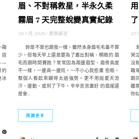
眉、不對稱救星，半永久柔
用
霧眉 7 天完整蛻變真實紀錄
了
26 7 月, 2026
/
暫無留言
23 
一箱
妳是不是也跟我一樣，雖然本身眉毛毛量不算
刺
，這
少，但每天早上還是要為了畫出對稱、精緻的 眉
哭
——
毛而跟時間賽跑？常常因為兩邊眉型、眉骨高度
沒
意的
不一樣，一邊高一邊低，一不小心就愈畫 愈粗，
職
連冰
整個人看起來顯得太過強勢。更不用說夏天流
跟
汗、運動、或到了下午，辛辛苦苦畫好 的眉尾還
離
是會...
你似
閱讀更多