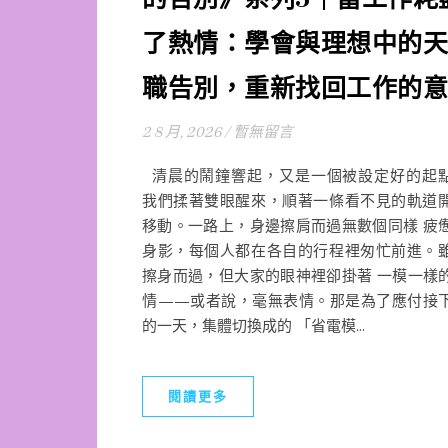
了熱情：學會與理想中的天
職告別，重新找回工作的意
2 8 月, 2026
/
暫無留言
清晨的鬧鐘響起，又是一個被設定好的起
我們揉著雙眼醒來，順著一條看不見的軌道
移動。一路上，身邊擦肩而過無數個同樣 疲
身影，每個人都在各自的行程裡匆忙前進。
擦身而過，但大家的眼神裡卻掛著 一模一樣
情——或者說，毫無表情。那是為了應付接
的一天，集體切換成的 「省電模...
閱讀更多