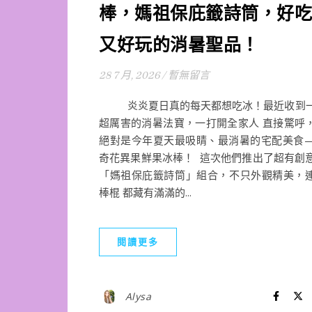
棒，媽祖保庇籤詩筒，好吃
又好玩的消暑聖品！
28 7 月, 2026
/
暫無留言
炎炎夏日真的每天都想吃冰！最近收到
超厲害的消暑法寶，一打開全家人 直接驚呼
絕對是今年夏天最吸睛、最消暑的宅配美食
奇花異果鮮果冰棒！ 這次他們推出了超有創
「媽祖保庇籤詩筒」組合，不只外觀精美，
棒棍 都藏有滿滿的...
閱讀更多
Alysa