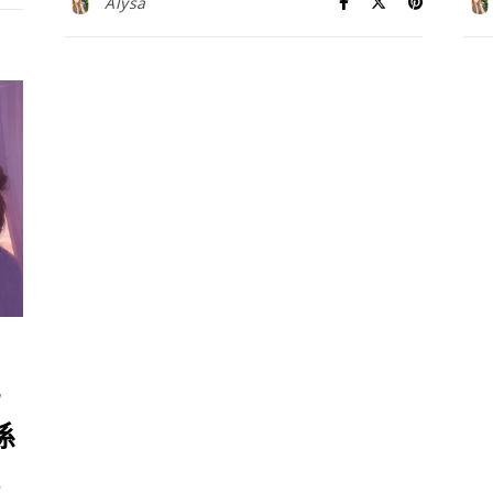
Alysa
係