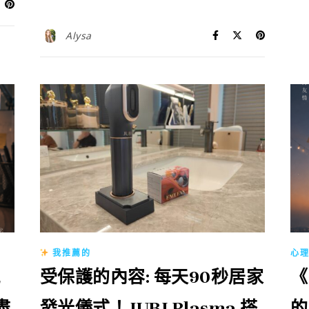
Alysa
我推薦的
心
受保護的內容: 每天90秒居家
《
盡
發光儀式！JUBI Plasma 搭
的