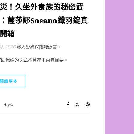
災！久坐外食族的秘密武
：薩莎娜Sasana纖羽錠真
開箱
 月, 2026
輸入密碼以檢視留言。
密碼保護的文章不會產生內容摘要。
閱讀更多
Alysa