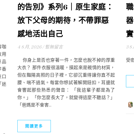
的告別》系列6｜原生家庭：
職
放下父母的期待，不帶罪惡
器
感地活出自己
實
溶咖
4 8 月, 2026
/
暫無留言
3 8
改用
你身上是否也穿著一件，怎麼也脫不掉的厚重
受
單品
大衣？ 那件衣服很溫暖，摸起來是親情的材質，
零香
但在豔陽高照的日子裡，它卻沉重得讓你直不起
束口
腰、喘不過氣。每當你想試著解開鈕扣，耳邊就
「迷
會響起那些熟悉的聲音： 「我這輩子都是為了
你。」 「你怎麼長大了，就變得這麼不聽話？」
「爸媽是不會害...
閱讀更多