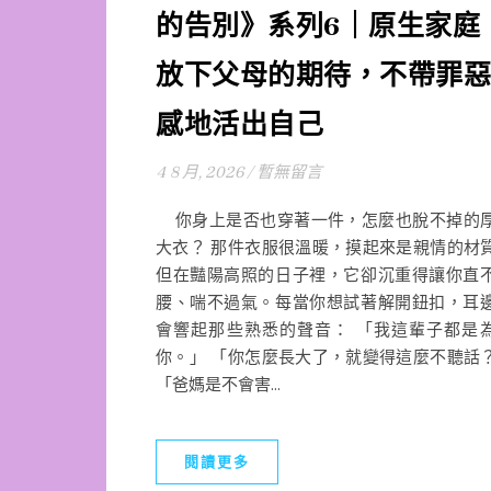
的告別》系列6｜原生家庭
放下父母的期待，不帶罪惡
感地活出自己
4 8 月, 2026
/
暫無留言
你身上是否也穿著一件，怎麼也脫不掉的
大衣？ 那件衣服很溫暖，摸起來是親情的材
但在豔陽高照的日子裡，它卻沉重得讓你直
腰、喘不過氣。每當你想試著解開鈕扣，耳
會響起那些熟悉的聲音： 「我這輩子都是
你。」 「你怎麼長大了，就變得這麼不聽話
「爸媽是不會害...
閱讀更多