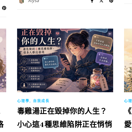
Alysa
,
心理學
自我成長
心
毒雞湯正在毀掉你的人生？
《
格
小心這4種思維陷阱正在悄悄
愛