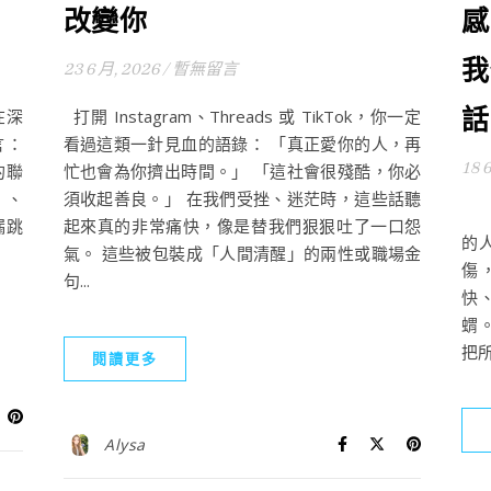
改變你
感
我
23 6 月, 2026
/
暫無留言
話
在深
打開 Instagram、Threads 或 TikTok，你一定
言：
看過這類一針見血的語錄： 「真正愛你的人，再
18 
的聯
忙也會為你擠出時間。」 「這社會很殘酷，你必
 、
須收起善良。」 在我們受挫、迷茫時，這些話聽
你
漏跳
起來真的非常痛快，像是替我們狠狠吐了一口怨
的
氣。 這些被包裝成「人間清醒」的兩性或職場金
傷
句...
快
蝟
把所
閱讀更多
Alysa