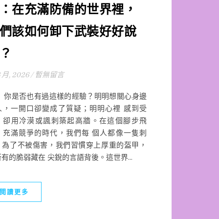
：在充滿防備的世界裡，
們該如何卸下武裝好好說
？
6 月, 2026
/
暫無留言
是否也有過這樣的經驗？明明想關心身邊
人，一開口卻變成了質疑；明明心裡 感到受
，卻用冷漠或諷刺築起高牆。在這個腳步飛
、充滿競爭的時代，我們每 個人都像一隻刺
。為了不被傷害，我們習慣穿上厚重的盔甲，
有的脆弱藏在 尖銳的言語背後。這世界...
閱讀更多