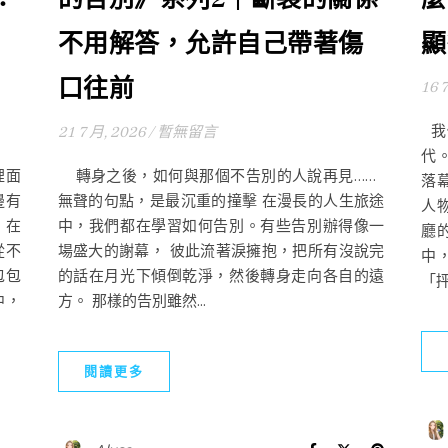
不用解答，允許自己帶著傷
顯
口往前
16 
我
21 7 月, 2026
/
暫無留言
代
裡面
轉身之後，如何與那個不告別的人說再見……
落
邊有
無聲的句點，是最沉重的撞擊 在漫長的人生旅途
人
 在
中，我們都在學習如何告別。有些告別辦得像一
廳
從不
場盛大的謝幕， 彼此流著淚擁抱，把所有沒說完
中
包包
的話在月光下傾倒乾淨，然後轉身走向各自的遠
「抨
中，
方。 那樣的告別雖然...
閱讀更多