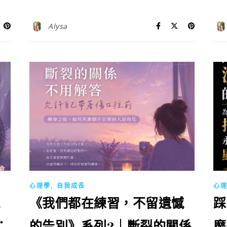
Alysa
,
心理學
自我成長
心
《我們都在練習，不留遺憾
踩
：
的告別》系列2｜斷裂的關係
麼