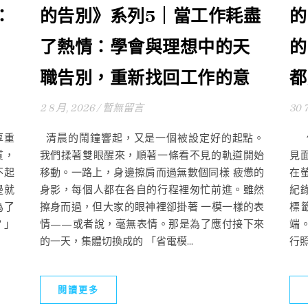
：
的告別》系列5｜當工作耗盡
的
了熱情：學會與理想中的天
的
職告別，重新找回工作的意
都
2 8 月, 2026
/
暫無留言
30 
厚重
清晨的鬧鐘響起，又是一個被設定好的起點。
你
質，
我們揉著雙眼醒來，順著一條看不見的軌道開始
見
不起
移動。一路上，身邊擦肩而過無數個同樣 疲憊的
在
邊就
身影，每個人都在各自的行程裡匆忙前進。雖然
紀
為了
擦身而過，但大家的眼神裡卻掛著 一模一樣的表
標
？」
情——或者說，毫無表情。那是為了應付接下來
端
的一天，集體切換成的 「省電模...
行照.
閱讀更多