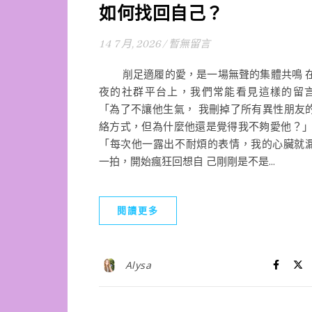
如何找回自己？
14 7 月, 2026
/
暫無留言
削足適履的愛，是一場無聲的集體共鳴 
夜的社群平台上，我們常能看見這樣的留
「為了不讓他生氣， 我刪掉了所有異性朋友
絡方式，但為什麼他還是覺得我不夠愛他？」
「每次他一露出不耐煩的表情，我的心臟就
一拍，開始瘋狂回想自 己剛剛是不是...
閱讀更多
Alysa