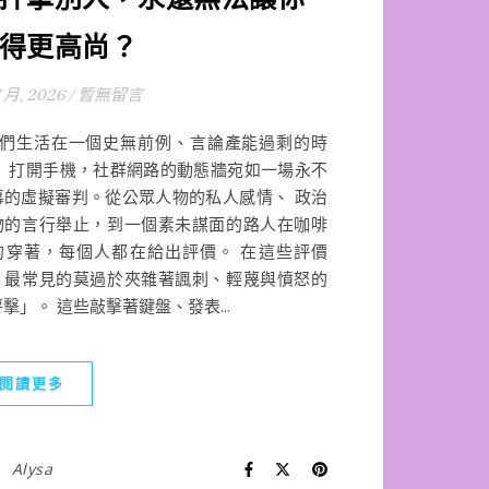
得更高尚？
7 月, 2026
/
暫無留言
們生活在一個史無前例、言論產能過剩的時
。 打開手機，社群網路的動態牆宛如一場永不
幕的虛擬審判。從公眾人物的私人感情、 政治
物的言行舉止，到一個素未謀面的路人在咖啡
的穿著，每個人都在給出評價。 在這些評價
，最常見的莫過於夾雜著諷刺、輕蔑與憤怒的
擊」。 這些敲擊著鍵盤、發表...
閱讀更多
Alysa