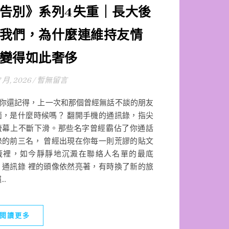
告別》系列4失重｜長大後
我們，為什麼連維持友情
變得如此奢侈
7 月, 2026
/
暫無留言
還記得，上一次和那個曾經無話不談的朋友
面，是什麼時候嗎？ 翻開手機的通訊錄，指尖
螢幕上不斷下滑。那些名字曾經霸佔了你通話
錄的前三名， 曾經出現在你每一則荒謬的貼文
籤裡，如今靜靜地沉澱在聯絡人名單的最底
。通訊錄 裡的頭像依然亮著，有時換了新的旅
..
閱讀更多