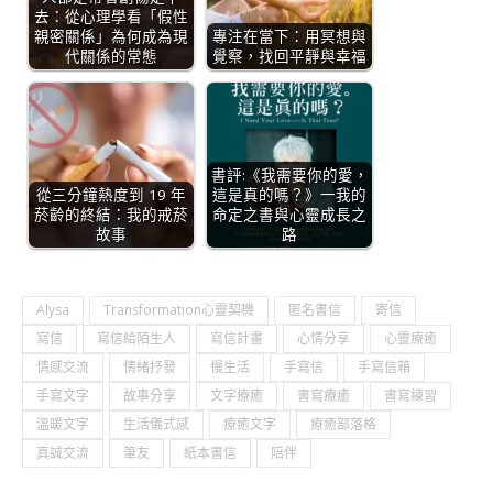
去：從心理學看「假性
親密關係」為何成為現
專注在當下：用冥想與
代關係的常態
覺察，找回平靜與幸福
書評:《我需要你的愛，
從三分鐘熱度到 19 年
這是真的嗎？》一我的
菸齡的終結：我的戒菸
命定之書與心靈成長之
故事
路
Alysa
Transformation心靈契機
匿名書信
寄信
寫信
寫信給陌生人
寫信計畫
心情分享
心靈療癒
情感交流
情緒抒發
慢生活
手寫信
手寫信箱
手寫文字
故事分享
文字療癒
書寫療癒
書寫練習
溫暖文字
生活儀式感
療癒文字
療癒部落格
真誠交流
筆友
紙本書信
陪伴