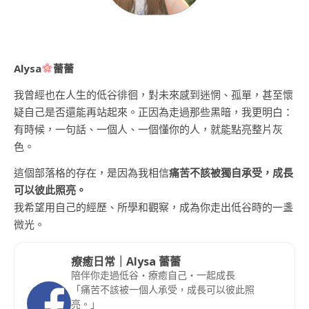
Alysa
蕾蕾
我曾經也在人生的低谷徘徊，對未來感到迷惘、孤單，甚至懷
疑自己是否還能再站起來。正因為走過那些黑暗，我更明白：
有時候，一句話、一個人、一個懂你的人，就能點亮整片灰
色。
這個部落格的存在，是因為我相信
痛苦不該被獨自承受，成長
可以彼此照亮。
我希望用自己的經歷、所學和觀察，成為你走出低谷時的一盞
微光。
療癒日常｜Alysa 蕾蕾
陪伴你走過低谷・療癒自己・一起成長
「痛苦不該被一個人承受，成長可以彼此照
亮。」