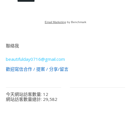
Email Marketing
by Benchmark
聯絡我
beautifulday0716@gmail.com
歡迎寫信合作 / 提案 / 分享/留言
今天網站訪客數量:
12
網站訪客數量總計:
29,582