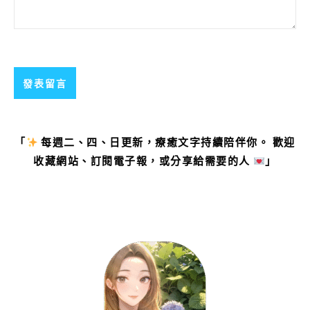
「
每週二、四、日更新，療癒文字持續陪伴你。 歡迎
收藏網站、訂閱電子報，或分享給需要的人
」