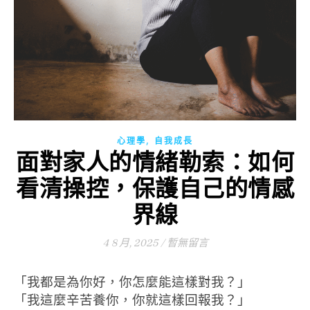
,
心理學
自我成長
面對家人的情緒勒索：如何
看清操控，保護自己的情感
界線
4 8 月, 2025
/
暫無留言
「我都是為你好，你怎麼能這樣對我？」
「我這麼辛苦養你，你就這樣回報我？」