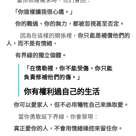
當你表達需求時，他們會回：
「你這樣讓我很心痛。」
你的難過、你的無力，都被忽視甚至否定。
因為在這樣的關係裡，
你只能是補償他們的
人，而不是有情緒、
有界線的獨立個體。
「在情勒裡，你不能受傷，你只能
負責修補他們的傷。」
你有權利過自己的生活
你可以愛家人，但不必用犧牲自己來換取愛。
當你勇敢設下界線，你會發現：
真正愛你的人，不會用情緒操控來留住你。