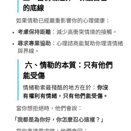
的底線
如果情勒已經嚴重影響你的心理健康：
考慮保持距離
：減少高衝突情境的接觸。
尋求專業協助
：心理諮商能幫助你理清情緒
與界線。
六、情勒的本質：只有他們
能受傷
情緒勒索最殘酷的地方在於：
你沒
有權利有情緒，只有他們能受傷。
當你想拒絕時，他們會說：
「我都是為你好，你怎麼忍心這樣？」