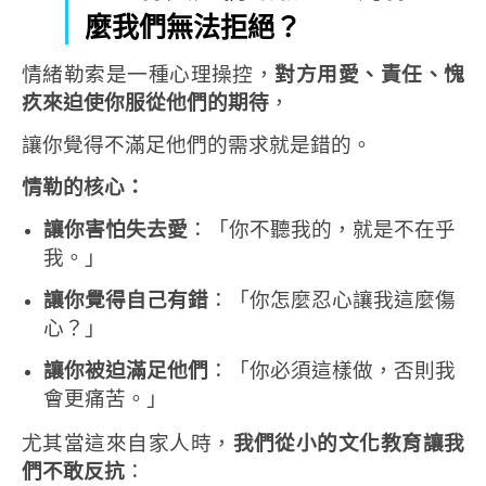
麼我們無法拒絕？
情緒勒索是一種心理操控，
對方用愛、責任、愧
疚來迫使你服從他們的期待
，
讓你覺得不滿足他們的需求就是錯的。
情勒的核心：
讓你害怕失去愛
：「你不聽我的，就是不在乎
我。」
讓你覺得自己有錯
：「你怎麼忍心讓我這麼傷
心？」
讓你被迫滿足他們
：「你必須這樣做，否則我
會更痛苦。」
尤其當這來自家人時，
我們從小的文化教育讓我
們不敢反抗
：