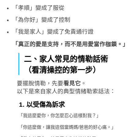
「孝順」變成了服從
「為你好」變成了控制
「我是家人」變成了免責通行證
「真正的愛是支持，而不是用愛當作枷鎖。」
二、家人常見的情勒話術
（看清操控的第一步）
要擺脫情勒，先要
看見它
。
以下是來自家人的典型情緒勒索話法：
1. 以受傷為訴求
「我這麼愛你，你怎麼忍心這樣對我？」
「你這麼做，讓我這個當媽媽/爸爸的好心痛。」