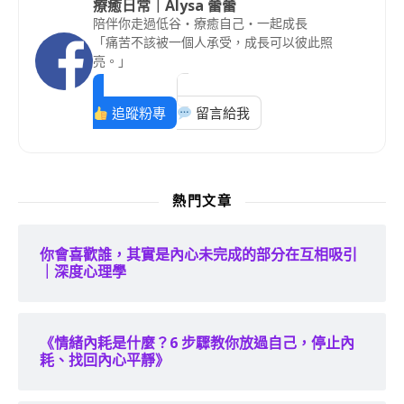
療癒日常｜Alysa 蕾蕾
陪伴你走過低谷・療癒自己・一起成長
「痛苦不該被一個人承受，成長可以彼此照
亮。」
追蹤粉專
留言給我
熱門文章
你會喜歡誰，其實是內心未完成的部分在互相吸引
｜深度心理學
《情緒內耗是什麼？6 步驟教你放過自己，停止內
耗、找回內心平靜》