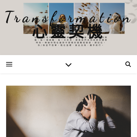
Transformation
心靈契機