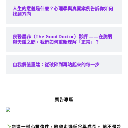
人生的意義是什麼？心理學與真實案例告訴你如何
找到方向
良醫墨非（The Good Doctor）影評 ——在脆弱
與天賦之間，我們如何重新理解「正常」？
自我價值重建：從破碎到再站起來的每一步
廣告專區
每週一封心靈信件，陪你走過低谷與成長。 這不是冷