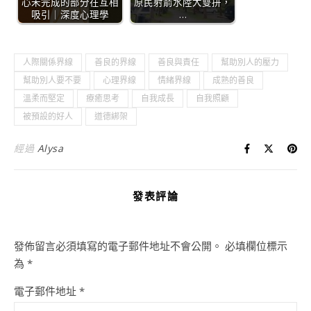
心未完成的部分在互相
原民射箭水陸大雙拼，
吸引｜深度心理學
…
人際關係界線
善良的界線
善良與責任
幫助別人的壓力
幫助別人要不要
心理界線
情緒界線
成熟的善良
溫柔而堅定
療癒思考
自我成長
自我照顧
被預設的好人
道德綁架
經過
Alysa
發表評論
發佈留言必須填寫的電子郵件地址不會公開。
必填欄位標示
為
*
電子郵件地址
*