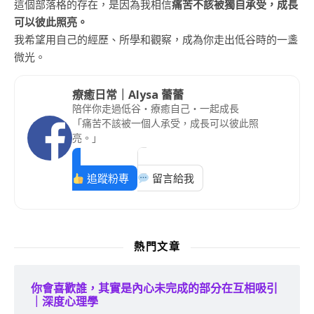
這個部落格的存在，是因為我相信
痛苦不該被獨自承受，成長
可以彼此照亮。
我希望用自己的經歷、所學和觀察，成為你走出低谷時的一盞
微光。
療癒日常｜Alysa 蕾蕾
陪伴你走過低谷・療癒自己・一起成長
「痛苦不該被一個人承受，成長可以彼此照
亮。」
追蹤粉專
留言給我
熱門文章
你會喜歡誰，其實是內心未完成的部分在互相吸引
｜深度心理學