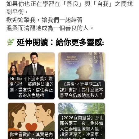
如果你也正在學習在「善良」與「自我」之間找
到平衡，
歡迎追蹤我，讓我們一起練習
溫柔而清醒地成為一個善良的人。
延伸閱讀：給你更多靈感:
Netflix《下流正義》觀
後心得:一部超越法律的
《最後14堂星期二的
劇，講友情、信任與正
課》書評｜為什麼這本
義的灰色地帶
書至今仍感動無數人？
【2026宜蘭露營】那山
那谷兩天一夜：免裝備
入住泰雅圖騰懶人帳！
你會喜歡誰，其實是內
超瘋漂漂河、沙灘車、