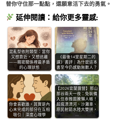
替你守住那一點點，還願意活下去的勇氣。
延伸閱讀：給你更多靈感:
混亂型依附類型：當你
又想靠近，又想逃離
《最後14堂星期二的
——親密關係裡最矛盾
課》書評｜為什麼這本
的心理狀態
書至今仍感動無數人？
【2026宜蘭露營】那山
那谷兩天一夜：免裝備
入住泰雅圖騰懶人帳！
你會喜歡誰，其實是內
超瘋漂漂河、沙灘車、
心未完成的部分在互相
原民射箭水陸大雙拼，
吸引｜深度心理學
…