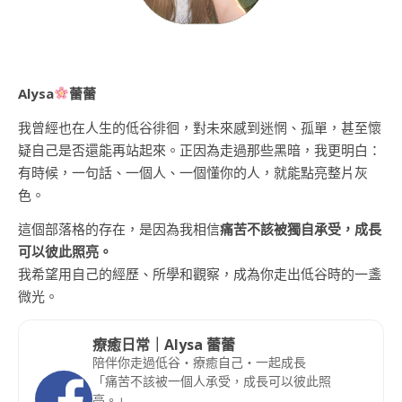
Alysa
蕾蕾
我曾經也在人生的低谷徘徊，對未來感到迷惘、孤單，甚至懷
疑自己是否還能再站起來。正因為走過那些黑暗，我更明白：
有時候，一句話、一個人、一個懂你的人，就能點亮整片灰
色。
這個部落格的存在，是因為我相信
痛苦不該被獨自承受，成長
可以彼此照亮。
我希望用自己的經歷、所學和觀察，成為你走出低谷時的一盞
微光。
療癒日常｜Alysa 蕾蕾
陪伴你走過低谷・療癒自己・一起成長
「痛苦不該被一個人承受，成長可以彼此照
亮。」