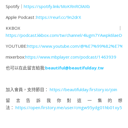
Spotify｜
https://spotify.link/MoKRnROlAXb
Apple Podcast :
https://reurl.cc/9n2drX
KKBOX｜
https://podcast.kkbox.com/tw/channel/4lugm7YAwpk6laeDua
YOUTUBE:
https://www.youtube.com/@%E7%99%82%E7%
mixerbox:
https://www.mbplayer.com/podcast/1463939
也可以在此留言給我:
beautiful@beautifulday.tw
加入會員，支持節目：
https://beautifulday.firstory.io/join
留言告訴我你對這一集的想
法：
https://open.firstory.me/user/cmgw95ydg01hb01xy54