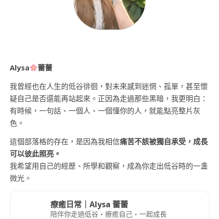
Alysa
蕾蕾
我曾經也在人生的低谷徘徊，對未來感到迷惘、孤單，甚至懷
疑自己是否還能再站起來。正因為走過那些黑暗，我更明白：
有時候，一句話、一個人、一個懂你的人，就能點亮整片灰
色。
這個部落格的存在，是因為我相信
痛苦不該被獨自承受，成長
可以彼此照亮。
我希望用自己的經歷、所學和觀察，成為你走出低谷時的一盞
微光。
療癒日常｜Alysa 蕾蕾
陪伴你走過低谷・療癒自己・一起成長