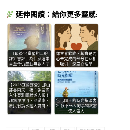
延伸閱讀：給你更多靈感:
《最後14堂星期二的
你會喜歡誰，其實是內
課》書評｜為什麼這本
心未完成的部分在互相
書至今仍感動無數人？
吸引｜深度心理學
【2026宜蘭露營】那山
那谷兩天一夜：免裝備
入住泰雅圖騰懶人帳！
超瘋漂漂河、沙灘車、
乞丐國王的時光指環書
原民射箭水陸大雙拼，
評-殺不死人的事物終將
…
使人強大