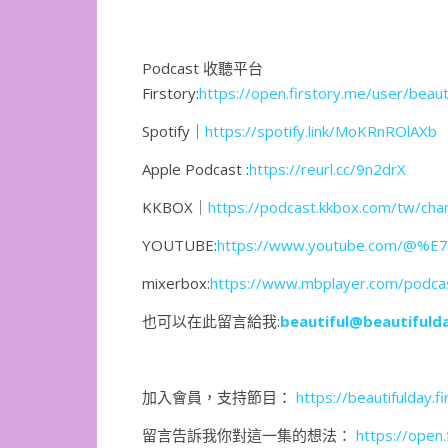
Podcast 收聽平台
Firstory:
https://open.firstory.me/user/beaut
Spotify｜
https://spotify.link/MoKRnROlAXb
Apple Podcast :
https://reurl.cc/9n2drX
KKBOX｜
https://podcast.kkbox.com/tw/ch
YOUTUBE:
https://www.youtube.com/@
mixerbox:
https://www.mbplayer.com/podc
也可以在此留言給我:
beautiful@beautifuld
加入會員，支持節目：
https://beautifulday.fi
留言告訴我你對這一集的想法：
https://ope