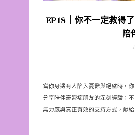
EP18｜你不一定救得
陪
1
當你身邊有人陷入憂鬱與絕望時，你
分享陪伴憂鬱症朋友的深刻經驗：不
無力感與真正有效的支持方式，獻給