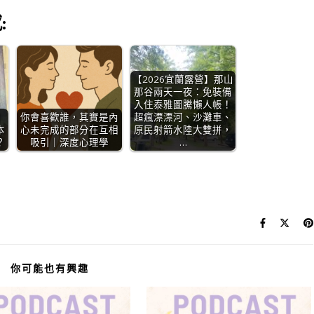
:
【2026宜蘭露營】那山
那谷兩天一夜：免裝備
入住泰雅圖騰懶人帳！
的
你會喜歡誰，其實是內
超瘋漂漂河、沙灘車、
本
心未完成的部分在互相
原民射箭水陸大雙拼，
？
吸引｜深度心理學
…
你可能也有興趣