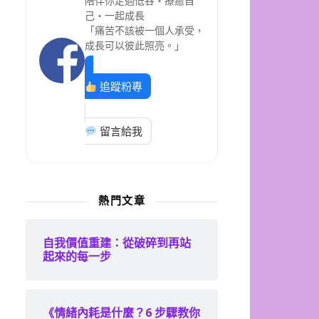
陪伴你走過低谷・療癒自
己・一起成長
「痛苦不該被一個人承受，
成長可以彼此照亮。」
追蹤粉專
留言給我
熱門文章
自我價值重建：從破碎到再站
起來的每一步
《情緒內耗是什麼？6 步驟教你