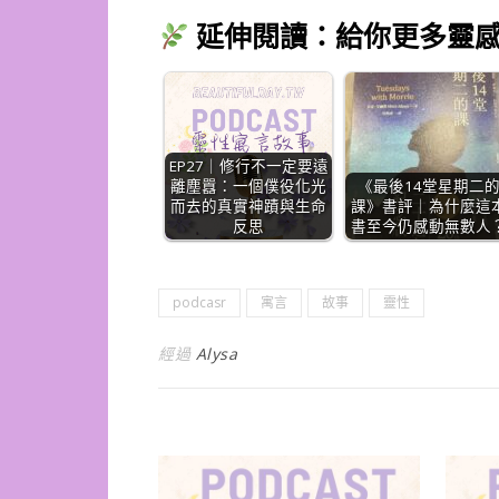
延伸閱讀：給你更多靈感
EP27｜修行不一定要遠
離塵囂：一個僕役化光
《最後14堂星期二
而去的真實神蹟與生命
課》書評｜為什麼這
反思
書至今仍感動無數人
podcasr
寓言
故事
靈性
經過
Alysa