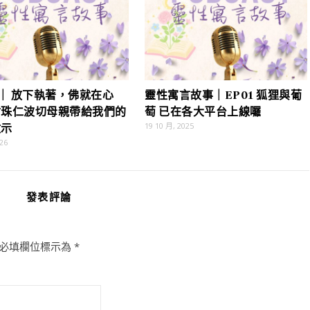
8｜ 放下執著，佛就在心
靈性寓言故事｜EP01 狐狸與葡
甘珠仁波切母親帶給我們的
萄 已在各大平台上線囉
19 10 月, 2025
啟示
26
發表評論
必填欄位標示為
*