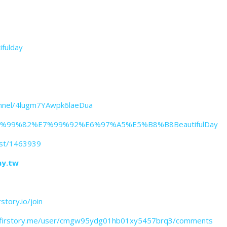
ifulday
annel/4lugm7YAwpk6laeDua
%E7%99%82%E7%99%92%E6%97%A5%E5%B8%B8BeautifulDay
ast/1463939
ay.tw
rstory.io/join
n.firstory.me/user/cmgw95ydg01hb01xy5457brq3/comments