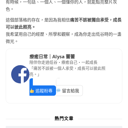
有時候，一句話、一個人、一個懂你的人，就能點亮整片灰
色。
這個部落格的存在，是因為我相信
痛苦不該被獨自承受，成長
可以彼此照亮。
我希望用自己的經歷、所學和觀察，成為你走出低谷時的一盞
微光。
療癒日常｜Alysa 蕾蕾
陪伴你走過低谷・療癒自己・一起成長
「痛苦不該被一個人承受，成長可以彼此照
亮。」
追蹤粉專
留言給我
熱門文章