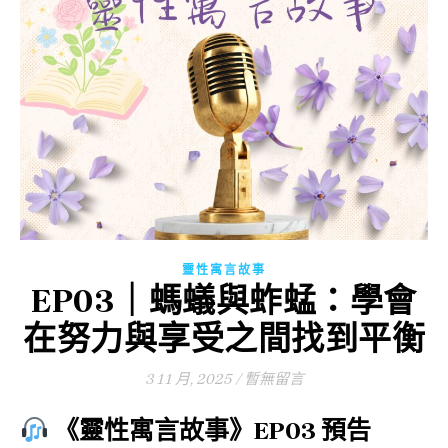
靈性寓言故事
EP03｜螞蟻與蚱蜢：學會
在努力與享受之間找到平衡
3 11 月, 2025
/
暫無留言
《靈性寓言故事》EP03 預告