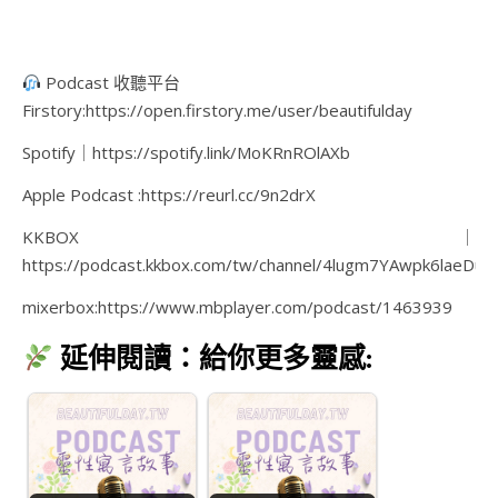
Podcast 收聽平台
Firstory:https://open.firstory.me/user/beautifulday
Spotify｜https://spotify.link/MoKRnROlAXb
Apple Podcast :https://reurl.cc/9n2drX
KKBOX｜
https://podcast.kkbox.com/tw/channel/4lugm7YAwpk6laeDua
mixerbox:https://www.mbplayer.com/podcast/1463939
延伸閱讀：給你更多靈感: