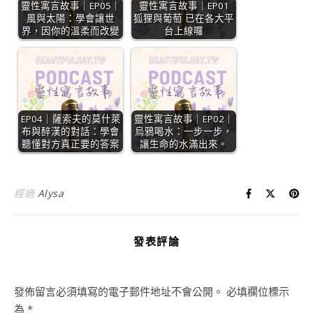
靈性寓言故事｜EP05｜
靈性寓言故事｜EP01
風與太陽：學會讓世
狐狸與葡萄 已在各大平
界，因你的溫柔而改變
台上線囉
EP04｜薩索夫的莫什萊
靈性寓言故事｜EP02｜
布與醉漢的對話：學會
烏鴉喝水：一步一步，
聽懂對方真正要的答案
讓生命的水滿出來。
經過
Alysa
發表評論
發佈留言必須填寫的電子郵件地址不會公開。
必填欄位標示
為
*