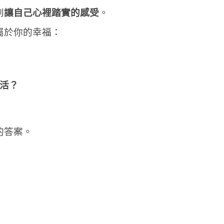
到
讓自己心裡踏實的感受
。
屬於你的幸福：
活？
的答案。