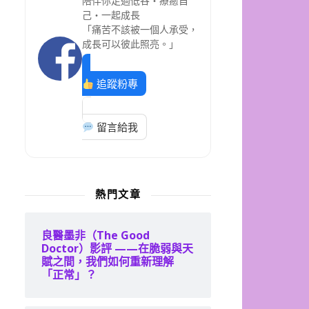
陪伴你走過低谷・療癒自
己・一起成長
「痛苦不該被一個人承受，
成長可以彼此照亮。」
追蹤粉專
留言給我
熱門文章
良醫墨非（The Good
Doctor）影評 ——在脆弱與天
賦之間，我們如何重新理解
「正常」？