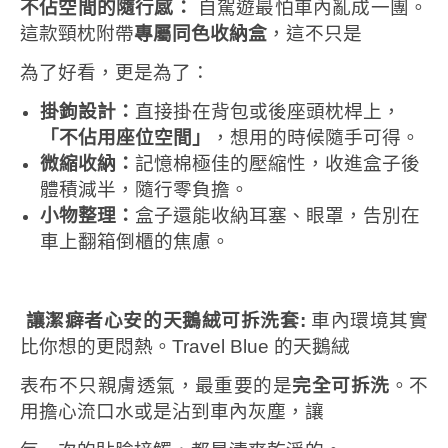
不佔空間的隨行感：
自駕遊最怕車內亂成一團。
這款頸枕附帶
專屬同色收納盒
，這不只是
為了好看，更是為了：
掛鉤設計：
直接掛在背包或後座頭枕桿上，
「不佔用座位空間」
，想用的時候隨手可得。
微縮收納：
記憶棉極佳的壓縮性，收進盒子後
體積減半，隨行零負擔。
小物整理：
盒子還能收納耳塞、眼罩，告別在
車上翻箱倒櫃的焦慮。
讓潔癖者心安的天鵝絨可拆洗套
:
車內環境其實
比你想的更悶熱。Travel Blue 的天鵝絨
表布不只親膚透氣，最重要的是
完全可拆洗
。不
用擔心流口水或是沾到車內灰塵，讓