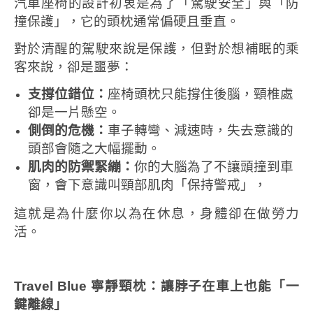
汽車座椅的設計初衷是為了「駕駛安全」與「防
撞保護」，它的頭枕通常偏硬且垂直。
對於清醒的駕駛來說是保護，但對於想補眠的乘
客來說，卻是噩夢：
支撐位錯位：
座椅頭枕只能撐住後腦，頸椎處
卻是一片懸空。
側倒的危機：
車子轉彎、減速時，失去意識的
頭部會隨之大幅擺動。
肌肉的防禦緊繃：
你的大腦為了不讓頭撞到車
窗，會下意識叫頸部肌肉「保持警戒」，
這就是為什麼你以為在休息，身體卻在做勞力
活。
Travel Blue
寧靜頸枕：讓脖子在車上也能「一
鍵離線」