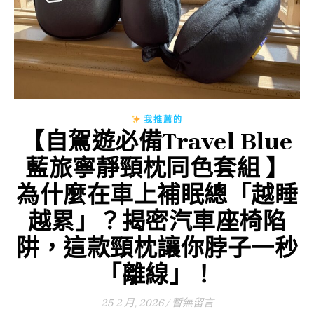
我推薦的
【自駕遊必備Travel Blue
藍旅寧靜頸枕同色套組 】
為什麼在車上補眠總「越睡
越累」？揭密汽車座椅陷
阱，這款頸枕讓你脖子一秒
「離線」！
25 2 月, 2026
/
暫無留言