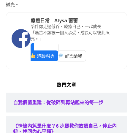
微光。
療癒日常｜Alysa 蕾蕾
陪伴你走過低谷・療癒自己・一起成長
「痛苦不該被一個人承受，成長可以彼此照
亮。」
追蹤粉專
留言給我
熱門文章
自我價值重建：從破碎到再站起來的每一步
《情緒內耗是什麼？6 步驟教你放過自己，停止內
耗、找回內心平靜》