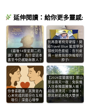
延伸閱讀：給你更多靈感:
別再靠著椅背硬撐！開
箱Travel Blue 藍旅寧靜
《最後14堂星期二的
頸枕同色套組：告別痠
課》書評｜為什麼這本
痛，拯救我那快報廢的
書至今仍感動無數人？
脖子!
【2026宜蘭露營】那山
那谷兩天一夜：免裝備
入住泰雅圖騰懶人帳！
你會喜歡誰，其實是內
超瘋漂漂河、沙灘車、
心未完成的部分在互相
原民射箭水陸大雙拼，
吸引｜深度心理學
…