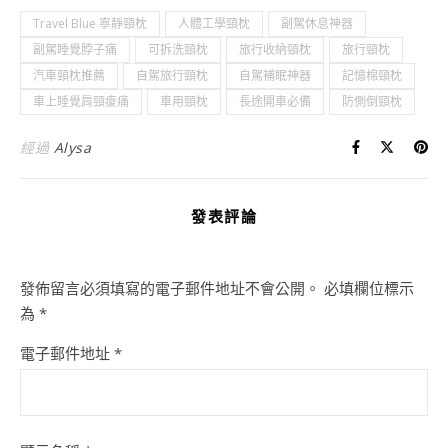
Travel Blue 寧靜頸枕
人體工學頸枕
副駕休息神器
副駕睡覺脖子痛
可拆洗頸枕
旅行收納頸枕
旅行頸枕
汽車頸枕推薦
自駕旅行頸枕
自駕補眠神器
記憶棉頸枕
車上睡覺肩頸痠痛
車用頸枕
長途開車必備
防側倒頸枕
經過
Alysa
發表評論
發佈留言必須填寫的電子郵件地址不會公開。
必填欄位標示
為
*
電子郵件地址
*