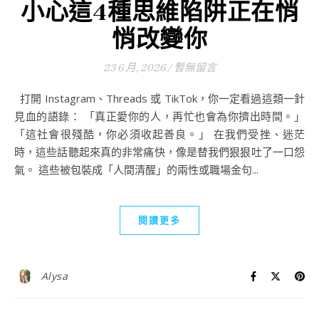
小心這4種思維陷阱正在悄
悄改變你
23 6 月, 2026
/
暫無留言
打開 Instagram、Threads 或 TikTok，你一定看過這類一針
見血的語錄： 「真正愛你的人，再忙也會為你擠出時間。」
「這社會很殘酷，你必須收起善良。」 在我們受挫、迷茫
時，這些話聽起來真的非常痛快，像是替我們狠狠吐了一口怨
氣。 這些被包裝成「人間清醒」的兩性或職場金句...
閱讀更多
Alysa