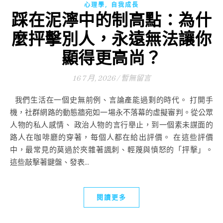
,
心理學
自我成長
踩在泥濘中的制高點：為什
麼抨擊別人，永遠無法讓你
顯得更高尚？
16 7 月, 2026
/
暫無留言
我們生活在一個史無前例、言論產能過剩的時代。 打開手
機，社群網路的動態牆宛如一場永不落幕的虛擬審判。從公眾
人物的私人感情、 政治人物的言行舉止，到一個素未謀面的
路人在咖啡廳的穿著，每個人都在給出評價。 在這些評價
中，最常見的莫過於夾雜著諷刺、輕蔑與憤怒的「抨擊」。
這些敲擊著鍵盤、發表...
閱讀更多