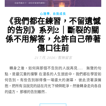
,
心理學
自我成長
《我們都在練習，不留遺憾
的告別》系列2｜斷裂的關
係不用解答，允許自己帶著
傷口往前
21 7 月, 2026
/
暫無留言
轉身之後，如何與那個不告別的人說再見…… 無聲的句
點，是最沉重的撞擊 在漫長的人生旅途中，我們都在學習如
何告別。有些告別辦得像一場盛大的謝幕， 彼此流著淚擁
抱，把所有沒說完的話在月光下傾倒乾淨，然後轉身走向各自
的遠方。 那樣的告別雖然...