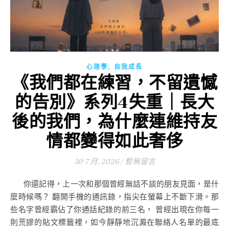
,
心理學
自我成長
《我們都在練習，不留遺憾
的告別》系列4失重｜長大
後的我們，為什麼連維持友
情都變得如此奢侈
30 7 月, 2026
/
暫無留言
你還記得，上一次和那個曾經無話不談的朋友見面，是什
麼時候嗎？ 翻開手機的通訊錄，指尖在螢幕上不斷下滑。那
些名字曾經霸佔了你通話紀錄的前三名， 曾經出現在你每一
則荒謬的貼文標籤裡，如今靜靜地沉澱在聯絡人名單的最底