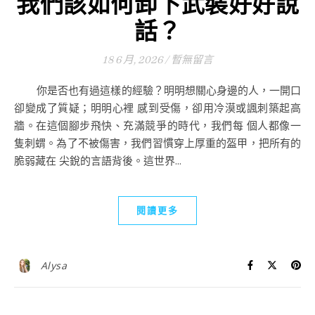
我們該如何卸下武裝好好說
話？
18 6 月, 2026
/
暫無留言
你是否也有過這樣的經驗？明明想關心身邊的人，一開口
卻變成了質疑；明明心裡 感到受傷，卻用冷漠或諷刺築起高
牆。在這個腳步飛快、充滿競爭的時代，我們每 個人都像一
隻刺蝟。為了不被傷害，我們習慣穿上厚重的盔甲，把所有的
脆弱藏在 尖銳的言語背後。這世界...
閱讀更多
Alysa