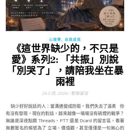
,
心理學
自我成長
《這世界缺少的，不只是
愛》系列2: 「共振」別說
「別哭了」，請陪我坐在暴
雨裡
28 5 月, 2026
/
暫無留言
缺少好好說話的人：當溝通變成防衛，我們失去了溫柔 你
有沒有發現，現在的對話，越來越像一場場沒有硝煙的戰爭？
無論是深夜點開 Threads、PTT 還是 Dcard 的留言區，看著
無數匿名的帳號為了 立場、價值觀，甚至僅僅是一句無心的