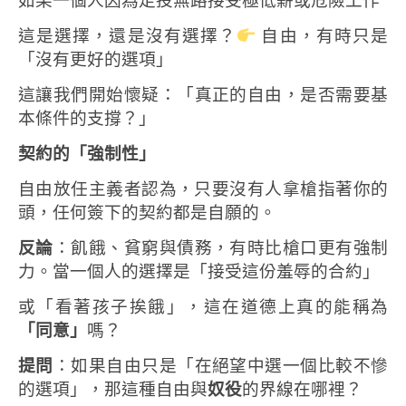
如果一個人因為走投無路
接受極低薪或危險工作
這是選擇，
還是沒有選擇？
自由，有時只是
「沒有更好的選項」
這讓我們開始懷疑：
「真正的自由，是否需要基
本條件的支撐？」
契約的「強制性」
自由放任主義者認為，只要沒有人拿槍指著你的
頭，任何簽下的契約都是自願的。
反論
：飢餓、貧窮與債務，有時比槍口更有強制
力。當一個人的選擇是「接受這份羞辱的合約」
或「看著孩子挨餓」，這在道德上真的能稱為
「同意」
嗎？
提問
：如果自由只是「在絕望中選一個比較不慘
的選項」，那這種自由與
奴役
的界線在哪裡？