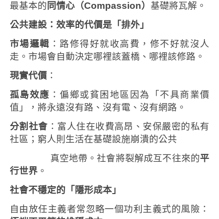
最基本的
同情心（
Compassion
）
基礎將瓦解。
公共建設：效率的代價是「排外」
市場邏輯
：路修得好就收高費，修不好就沒人
走。市場會自動決定哪裡該蓋橋、哪裡該修路。
現實代價
：
孤島效應
：偏鄉或貧困地區因為「不具商業價
值」，將永遠沒有路、沒有電、沒有網路。
分割社會
：富人住在收費高昂、安保嚴密的私有
社區；窮人則生活在基礎設施崩潰的公共
真空地帶。社會將裂解成互不往來的
平
行世界
。
社會不穩定的「隱形成本」
自由放任主義者常忽略一個功利主義式的風險：