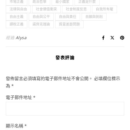
市場正義
政治哲學
最小國家
正義是什麼
法律與自由
社會價值衝突
社會制度反思
自我所有權
自由主義
自由與公平
自由與責任
自願與剝削
課稅正義
諾齊克理論
貧富差距問題
經過
Alysa
發表評論
發佈留言必須填寫的電子郵件地址不會公開。
必填欄位標示
為
*
電子郵件地址
*
顯示名稱
*