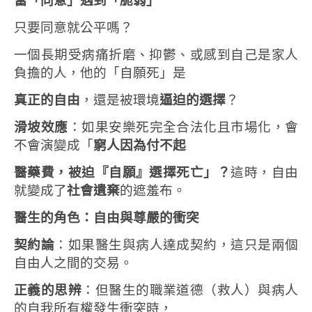
當「同意」遇到「脆弱」
只要同意就公平嗎？
一個長期受病痛折磨、抑鬱、或感到自己是家人
負擔的人，他的「自願死」是
真正的自由
，還是被環境
逼迫的選擇
？
滑坡效應
：如果安樂死完全合法化且市場化，會
不會演變成「
窮人因為付不起
醫藥費，被迫『自願』選擇死亡」？
這時，自由
就變成了
社會遺棄
的遮羞布。
醫生的角色：自由與尊嚴的衝突
契約論
：如果醫生與病人達成契約，這只是兩個
自由人之間的交易。
正義的思辨
：但醫生的職業道德（救人）與病人
的自我所有權發生衝突時，