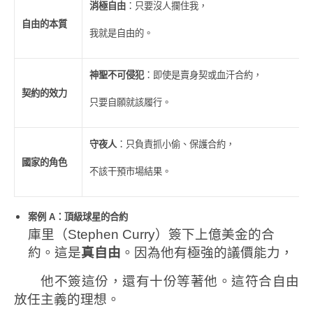
消極自由
：只要沒人攔住我，
自由的本質
我就是自由的。
神聖不可侵犯
：即使是賣身契或血汗合約，
契約的效力
只要自願就該履行。
守夜人
：只負責抓小偷、保護合約，
國家的角色
不該干預市場結果。
案例
A
：頂級球星的合約
庫里（Stephen Curry）簽下上億美金的合
約。這是
真自由
。因為他有極強的議價能力，
他不簽這份，還有十份等著他。這符合自由
放任主義的理想。