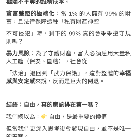
極端不平等的維穩成本
。
貧富差距的極端化
：當 1% 的人擁有 99% 的財
富，且法律保障這種「私有財產神聖
不可侵犯」時，剩下的 99% 真的會乖乖遵守規
則嗎？
暴力風險
：為了守護財產，富人必須雇用大量私
人工體（保安、圍牆），社會從
「法治」退回到「武力保護」。這對整體的
幸福
感與安定感
來說，反而是巨大的倒退。
結語：自由，真的應該排在第一嗎？
我們總以為：
自由，是最重要的價值
但當我們更深入思考後會發現
自由，並不是唯一
的答案。