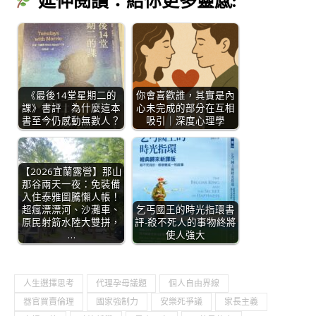
延伸閱讀：給你更多靈感:
《最後14堂星期二的
你會喜歡誰，其實是內
課》書評｜為什麼這本
心未完成的部分在互相
書至今仍感動無數人？
吸引｜深度心理學
【2026宜蘭露營】那山
那谷兩天一夜：免裝備
入住泰雅圖騰懶人帳！
超瘋漂漂河、沙灘車、
乞丐國王的時光指環書
原民射箭水陸大雙拼，
評-殺不死人的事物終將
…
使人強大
人生選擇思考
代理孕母議題
個人自由界線
器官買賣倫理
國家強制力
安樂死爭議
家長主義