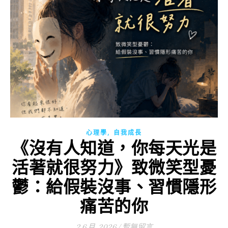
,
心理學
自我成長
《沒有人知道，你每天光是
活著就很努力》致微笑型憂
鬱：給假裝沒事、習慣隱形
痛苦的你
2 6 月, 2026
/
暫無留言