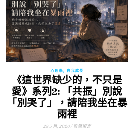
,
心理學
自我成長
《這世界缺少的，不只是
愛》系列2: 「共振」別說
「別哭了」，請陪我坐在暴
雨裡
28 5 月, 2026
/
暫無留言