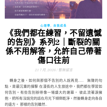
,
心理學
自我成長
《我們都在練習，不留遺憾
的告別》系列2｜斷裂的關
係不用解答，允許自己帶著
傷口往前
21 7 月, 2026
/
暫無留言
轉身之後，如何與那個不告別的人說再見…… 無聲的句
點，是最沉重的撞擊 在漫長的人生旅途中，我們都在學習如
何告別。有些告別辦得像一場盛大的謝幕， 彼此流著淚擁
抱，把所有沒說完的話在月光下傾倒乾淨，然後轉身走向各自
的遠方。 那樣的告別雖然...