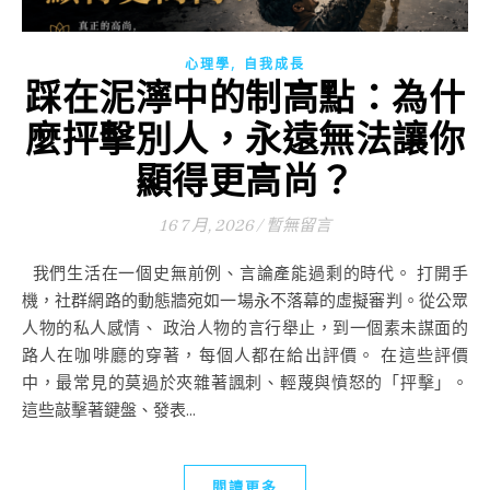
,
心理學
自我成長
踩在泥濘中的制高點：為什
麼抨擊別人，永遠無法讓你
顯得更高尚？
16 7 月, 2026
/
暫無留言
我們生活在一個史無前例、言論產能過剩的時代。 打開手
機，社群網路的動態牆宛如一場永不落幕的虛擬審判。從公眾
人物的私人感情、 政治人物的言行舉止，到一個素未謀面的
路人在咖啡廳的穿著，每個人都在給出評價。 在這些評價
中，最常見的莫過於夾雜著諷刺、輕蔑與憤怒的「抨擊」。
這些敲擊著鍵盤、發表...
閱讀更多