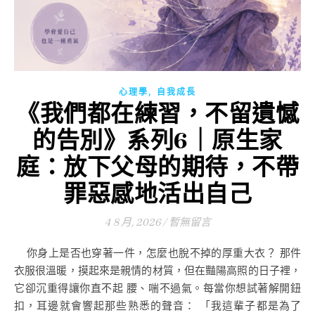
,
心理學
自我成長
《我們都在練習，不留遺憾
的告別》系列6｜原生家
庭：放下父母的期待，不帶
罪惡感地活出自己
4 8 月, 2026
/
暫無留言
你身上是否也穿著一件，怎麼也脫不掉的厚重大衣？ 那件
衣服很溫暖，摸起來是親情的材質，但在豔陽高照的日子裡，
它卻沉重得讓你直不起 腰、喘不過氣。每當你想試著解開鈕
扣，耳邊就會響起那些熟悉的聲音： 「我這輩子都是為了