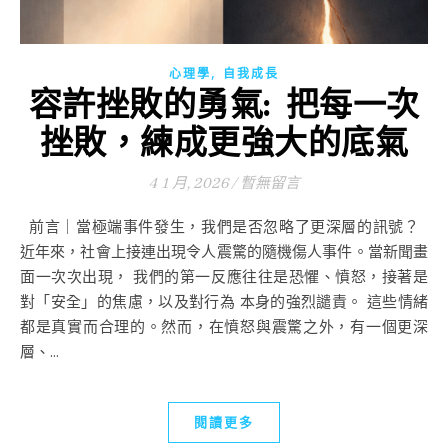
,
心理學
自我成長
容許挫敗的勇氣: 把每一次
挫敗，練成更強大的底氣
4 1 月, 2026
/
暫無留言
前言｜當極端事件發生，我們是否忽略了更深層的訊號？
近年來，社會上接連出現令人震驚的隨機傷人事件。當新聞畫
面一次次出現， 我們的第一反應往往是恐懼、憤怒，接著是
對「安全」的焦慮，以及對行為 本身的強烈譴責。 這些情緒
都是真實而合理的。然而，在憤怒與震驚之外，有一個更深
層、...
閱讀更多