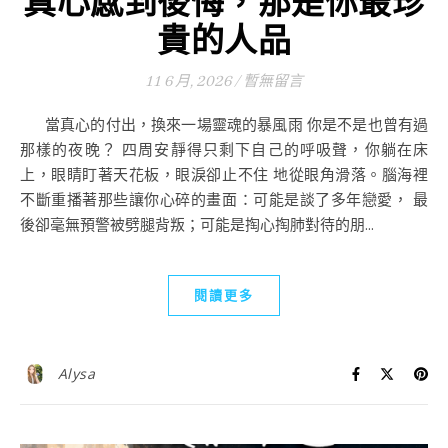
真心感到後悔，那是你最珍
貴的人品
11 6 月, 2026
/
暫無留言
當真心的付出，換來一場靈魂的暴風雨 你是不是也曾有過
那樣的夜晚？ 四周安靜得只剩下自己的呼吸聲，你躺在床
上，眼睛盯著天花板，眼淚卻止不住 地從眼角滑落。腦海裡
不斷重播著那些讓你心碎的畫面：可能是談了多年戀愛， 最
後卻毫無預警被劈腿背叛；可能是掏心掏肺對待的朋...
閱讀更多
Alysa