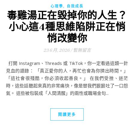
,
心理學
自我成長
毒雞湯正在毀掉你的人生？
小心這4種思維陷阱正在悄
悄改變你
23 6 月, 2026
/
暫無留言
打開 Instagram、Threads 或 TikTok，你一定看過這類一針
見血的語錄： 「真正愛你的人，再忙也會為你擠出時間。」
「這社會很殘酷，你必須收起善良。」 在我們受挫、迷茫
時，這些話聽起來真的非常痛快，像是替我們狠狠吐了一口怨
氣。 這些被包裝成「人間清醒」的兩性或職場金句...
閱讀更多