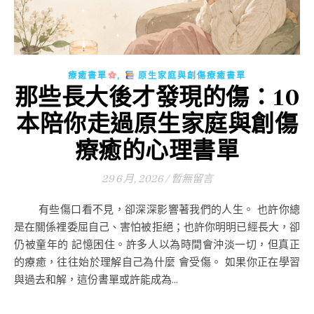
,
療癒書單
原生家庭與創傷療癒書單
那些長大後才發現的傷：10
本陪你走過原生家庭與創傷
療癒的心理書單
29 6 月, 2026
/
暫無留言
有些傷口看不見，卻深深影響著我們的人生。 也許你總
是在關係裡委屈自己、害怕被拒絕；也許你明明已經長大，卻
仍被童年的 記憶困住。許多人以為時間會沖淡一切，但真正
的療癒，往往始於理解自己為什麼 會受傷。 如果你正在學習
與過去和解，這份書單或許能成為...