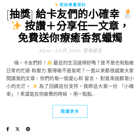
粉絲專屬福利
[抽獎] 給卡友們的小確幸
按讚＋分享任一文章，
免費送你療癒香氛蠟燭
Alysa
/
4 6 月, 2026
/
暫無留言
嗨，卡友們好！
最近的生活過得好嗎？是不是也有點被
日常的忙碌 和壓力 壓得喘不過氣呢？一直以來都很感謝大家
閱讀我的文章，你們的每一個愛心和 留言， 對我來說都是小
小的光芒。
為了回饋這份支持，我想送大家一份 「小確
幸」！希望能在你疲憊的時候 ，用一點點...
閱讀更多