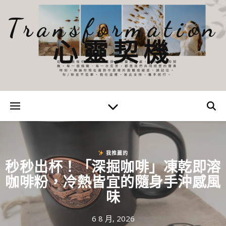
Transformation
心靈契機
我推薦的
秒秒出杯！「深掘咖啡」凍乾即溶
咖啡粉，冷熱皆宜的隨身手沖感風
味
6 8 月, 2026