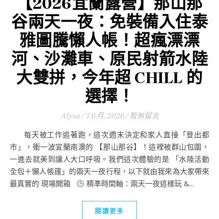
【2026宜蘭露營】那山那
谷兩天一夜：免裝備入住泰
雅圖騰懶人帳！超瘋漂漂
河、沙灘車、原民射箭水陸
大雙拼，今年超 CHILL 的
選擇！
Alysa
/
7 6 月, 2026
/
暫無留言
每天被工作追著跑，這次週末決定和家人直接「登出都
市」，衝一波宜蘭南澳的 【那山那谷】！這裡被群山包圍，
一進去就美到讓人大口呼吸。我們這次體驗的是 「水陸活動
全包＋懶人帳篷」的兩天一夜行程，以下就由我來為大家帶來
最真實的 現場開箱
精準時間軸：兩天一夜這樣玩 &...
閱讀更多