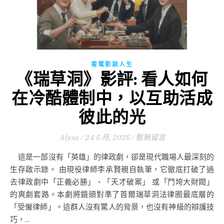
看電影談人生
《瑞草洞》影評: 看人如何
在冷酷體制中，以互助活成
彼此的光
Alysa
/
24 5 月, 2026
/
暫無留言
這是一部沒有「英雄」的律政劇，卻是現代職場人最深刻的
生存啟示錄。 由現役律師李承賢親自執筆，它徹底打破了過
去律政劇中「正義必勝」、「天才破案」 或「鬥垮大財閥」
的爽劇套路。本劇將鏡頭對準了首爾瑞草洞法律圈最底層的
「受僱律師」。這群人沒有驚人的背景，也沒有神級的辯護技
巧，...