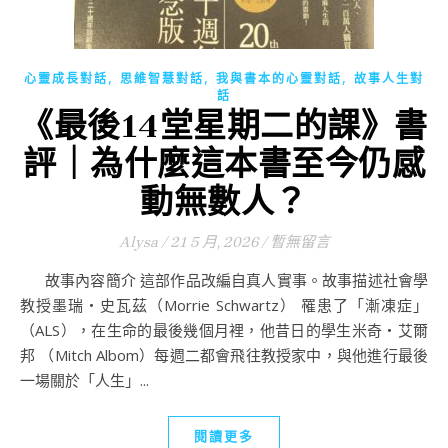
,
,
,
心靈成長對話
思維智慧對話
我與書本的心靈對話
故事人生對
話
《最後14堂星期二的課》書
評｜為什麼這本書至今仍感
動無數人？
Alysa
/
21 5 月, 2026
/
暫無留言
故事內容簡介 這部作品改編自真人實事。故事描述社會學
教授墨瑞‧史瓦茲（Morrie Schwartz） 罹患了「漸凍症」
（ALS），在生命的最後幾個月裡，他昔日的學生米奇‧艾爾
邦 （Mitch Albom）每週二都會飛往教授家中，與他進行最後
一場關於「人生」...
閱讀更多