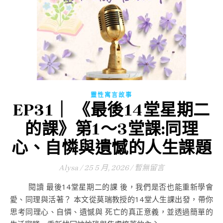
靈性寓言故事
EP31｜ 《最後14堂星期二
的課》第1～3堂課:同理
心、自憐與遺憾的人生課題
Alysa
/
25 5 月, 2026
/
暫無留言
閱讀 最後14堂星期二的課 後，我們是否也能重新學會
愛、同理與活著？ 本文從莫瑞教授的14堂人生課出發，帶你
思考同理心、自憐、遺憾與 死亡的真正意義，並透過簡單的