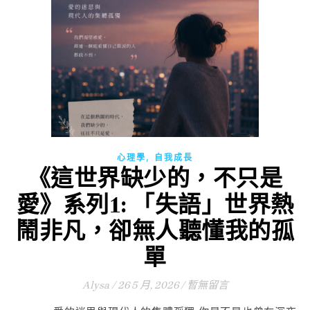
,
心理學
自我成長
《這世界缺少的，不只是
愛》系列1: 「失語」世界熱
鬧非凡，卻無人聽懂我的孤
單
Alysa
/
26 5 月, 2026
/
暫無留言