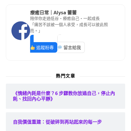
療癒日常｜Alysa 蕾蕾
陪伴你走過低谷・療癒自己・一起成長
「痛苦不該被一個人承受，成長可以彼此照
亮。」
追蹤粉專
留言給我
熱門文章
《情緒內耗是什麼？6 步驟教你放過自己，停止內
耗、找回內心平靜》
自我價值重建：從破碎到再站起來的每一步