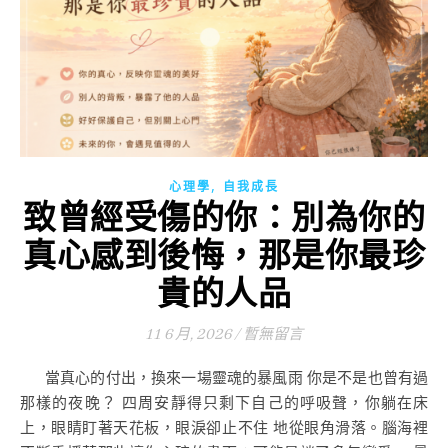
,
心理學
自我成長
致曾經受傷的你：別為你的
真心感到後悔，那是你最珍
貴的人品
11 6 月, 2026
/
暫無留言
當真心的付出，換來一場靈魂的暴風雨 你是不是也曾有過
那樣的夜晚？ 四周安靜得只剩下自己的呼吸聲，你躺在床
上，眼睛盯著天花板，眼淚卻止不住 地從眼角滑落。腦海裡