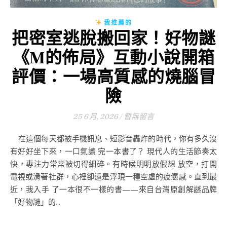
我推薦的
把密室逃脫搬回家！好物謎
《M的佈局》互動小說開箱
評價：一場高質感的燒腦冒
險
25 6 月, 2026
/
暫無留言
在這個每天都被手機訊息、短影音轟炸的時代，你有多久沒
有好好坐下來，一口氣讀 完一本書了？ 現代人的生活節奏太
快，專注力常常被切得細碎。有時候明明放假想 放空，打開
電視或滑著社群，心裡卻還是浮現一種空虛的疲憊感。直到最
近，我入手 了一本很不一樣的書——來自台灣原創解謎品牌
「好物謎」的...