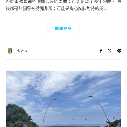
不斷重播著那些讓你心碎的畫面：可能是談了多年戀愛， 最
後卻毫無預警被劈腿背叛；可能是掏心掏肺對待的朋...
閱讀更多
Alysa