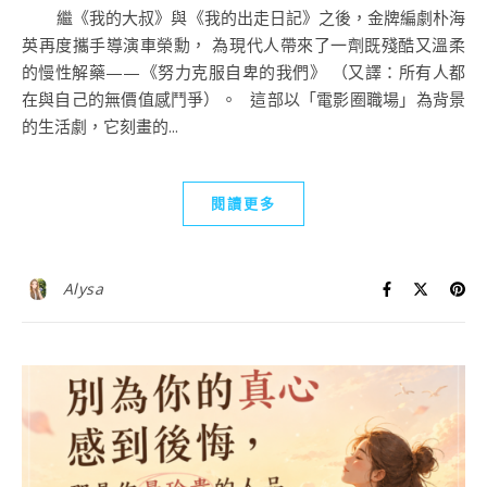
繼《我的大叔》與《我的出走日記》之後，金牌編劇朴海
英再度攜手導演車榮勳， 為現代人帶來了一劑既殘酷又溫柔
的慢性解藥——《努力克服自卑的我們》 （又譯：所有人都
在與自己的無價值感鬥爭）。 這部以「電影圈職場」為背景
的生活劇，它刻畫的...
閱讀更多
Alysa