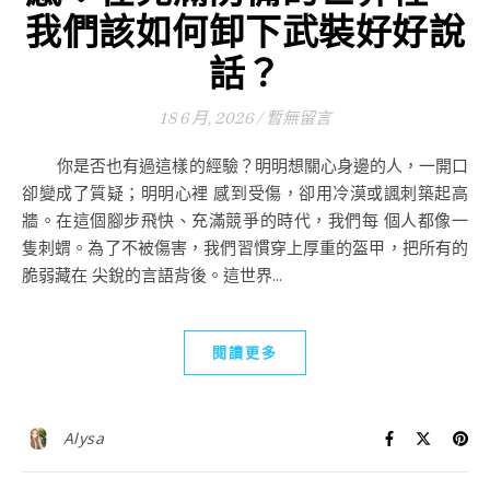
我們該如何卸下武裝好好說
話？
18 6 月, 2026
/
暫無留言
你是否也有過這樣的經驗？明明想關心身邊的人，一開口
卻變成了質疑；明明心裡 感到受傷，卻用冷漠或諷刺築起高
牆。在這個腳步飛快、充滿競爭的時代，我們每 個人都像一
隻刺蝟。為了不被傷害，我們習慣穿上厚重的盔甲，把所有的
脆弱藏在 尖銳的言語背後。這世界...
閱讀更多
Alysa