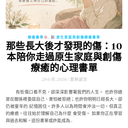
,
療癒書單
原生家庭與創傷療癒書單
那些長大後才發現的傷：10
本陪你走過原生家庭與創傷
療癒的心理書單
29 6 月, 2026
/
暫無留言
有些傷口看不見，卻深深影響著我們的人生。 也許你總
是在關係裡委屈自己、害怕被拒絕；也許你明明已經長大，卻
仍被童年的 記憶困住。許多人以為時間會沖淡一切，但真正
的療癒，往往始於理解自己為什麼 會受傷。 如果你正在學習
與過去和解，這份書單或許能成為...