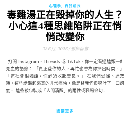
,
心理學
自我成長
毒雞湯正在毀掉你的人生？
小心這4種思維陷阱正在悄
悄改變你
23 6 月, 2026
/
暫無留言
打開 Instagram、Threads 或 TikTok，你一定看過這類一針
見血的語錄： 「真正愛你的人，再忙也會為你擠出時間。」
「這社會很殘酷，你必須收起善良。」 在我們受挫、迷茫
時，這些話聽起來真的非常痛快，像是替我們狠狠吐了一口怨
氣。 這些被包裝成「人間清醒」的兩性或職場金句...
閱讀更多