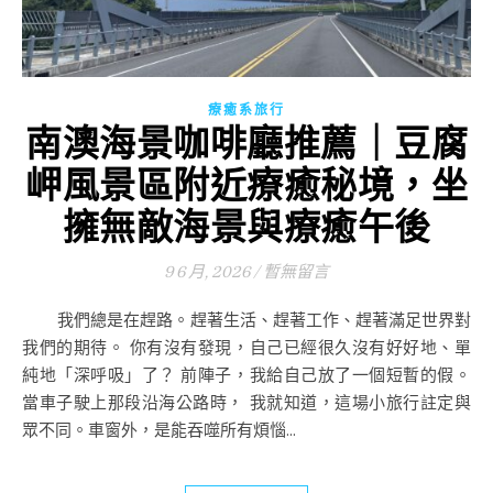
療癒系旅行
南澳海景咖啡廳推薦｜豆腐
岬風景區附近療癒秘境，坐
擁無敵海景與療癒午後
9 6 月, 2026
/
暫無留言
我們總是在趕路。趕著生活、趕著工作、趕著滿足世界對
我們的期待。 你有沒有發現，自己已經很久沒有好好地、單
純地「深呼吸」了？ 前陣子，我給自己放了一個短暫的假。
當車子駛上那段沿海公路時， 我就知道，這場小旅行註定與
眾不同。車窗外，是能吞噬所有煩惱...