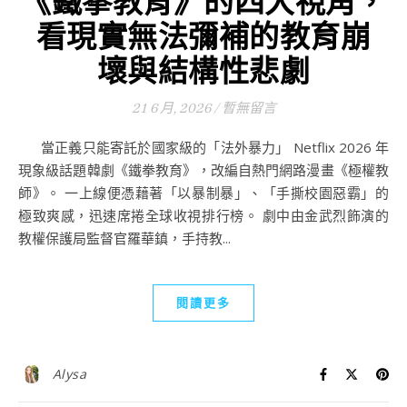
《鐵拳教育》的四大視角，
看現實無法彌補的教育崩
壞與結構性悲劇
21 6 月, 2026
/
暫無留言
當正義只能寄託於國家級的「法外暴力」 Netflix 2026 年
現象級話題韓劇《鐵拳教育》，改編自熱門網路漫畫《極權教
師》。 一上線便憑藉著「以暴制暴」、「手撕校園惡霸」的
極致爽感，迅速席捲全球收視排行榜。 劇中由金武烈飾演的
教權保護局監督官羅華鎮，手持教...
閱讀更多
Alysa