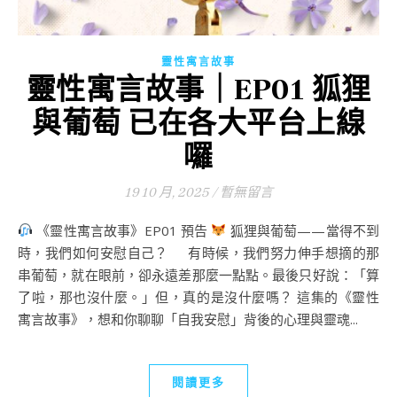
靈性寓言故事
靈性寓言故事｜EP01 狐狸
與葡萄 已在各大平台上線
囉
19 10 月, 2025
/
暫無留言
《靈性寓言故事》EP01 預告
狐狸與葡萄——當得不到
時，我們如何安慰自己？ 有時候，我們努力伸手想摘的那
串葡萄，就在眼前，卻永遠差那麼一點點。最後只好說：「算
了啦，那也沒什麼。」但，真的是沒什麼嗎？ 這集的《靈性
寓言故事》，想和你聊聊「自我安慰」背後的心理與靈魂...
閱讀更多