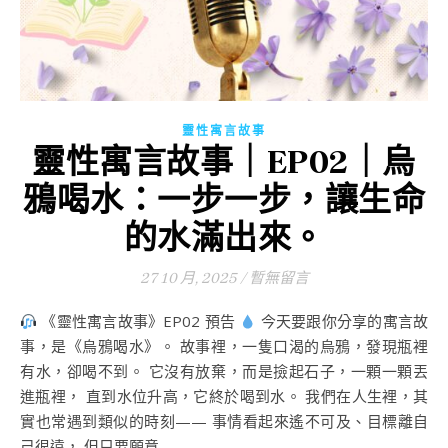
靈性寓言故事
靈性寓言故事｜EP02｜烏
鴉喝水：一步一步，讓生命
的水滿出來。
27 10 月, 2025
/
暫無留言
《靈性寓言故事》EP02 預告
今天要跟你分享的寓言故
事，是《烏鴉喝水》。 故事裡，一隻口渴的烏鴉，發現瓶裡
有水，卻喝不到。 它沒有放棄，而是撿起石子，一顆一顆丟
進瓶裡， 直到水位升高，它終於喝到水。 我們在人生裡，其
實也常遇到類似的時刻—— 事情看起來遙不可及、目標離自
己很遠， 但只要願意...