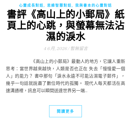
,
,
心靈成長對話
思維智慧對話
我與書本的心靈對話
書評《高山上的小郵局》紙
頁上的心跳，與螢幕無法沾
濕的淚水
4 6 月, 2026
/
暫無留言
《高山上的小郵局》最動人的地方，它讓人重新
思考：當世界越來越快，人類是否也正在 失去「慢慢愛一個
人」的能力？ 書中那句「淚水永遠不可能沾濕電子郵件」，
幾乎一句話就說盡了數位時代的孤獨。 現代人每天都活在高
速溝通裡，訊息可以瞬間送達世界另一端...
閱讀更多