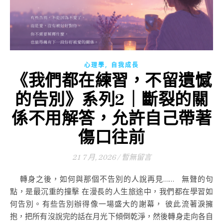
,
心理學
自我成長
《我們都在練習，不留遺憾
的告別》系列2｜斷裂的關
係不用解答，允許自己帶著
傷口往前
21 7 月, 2026
/
暫無留言
轉身之後，如何與那個不告別的人說再見…… 無聲的句
點，是最沉重的撞擊 在漫長的人生旅途中，我們都在學習如
何告別。有些告別辦得像一場盛大的謝幕， 彼此流著淚擁
抱，把所有沒說完的話在月光下傾倒乾淨，然後轉身走向各自