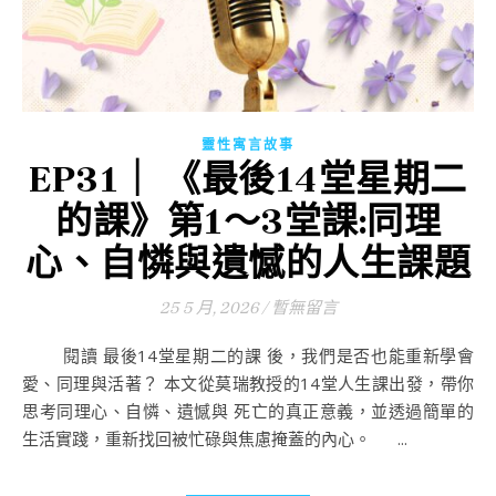
靈性寓言故事
EP31｜ 《最後14堂星期二
的課》第1～3堂課:同理
心、自憐與遺憾的人生課題
25 5 月, 2026
/
暫無留言
閱讀 最後14堂星期二的課 後，我們是否也能重新學會
愛、同理與活著？ 本文從莫瑞教授的14堂人生課出發，帶你
思考同理心、自憐、遺憾與 死亡的真正意義，並透過簡單的
生活實踐，重新找回被忙碌與焦慮掩蓋的內心。 ...