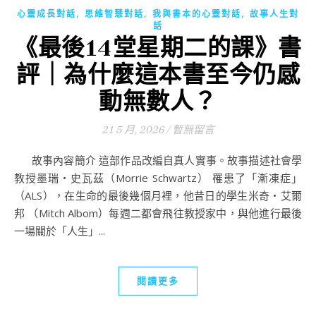
,
,
,
心靈成長對話
思維智慧對話
我與書本的心靈對話
故事人生對
話
《最後14堂星期二的課》書
評｜為什麼這本書至今仍感
動無數人？
21 5 月, 2026
/
暫無留言
故事內容簡介 這部作品改編自真人實事。故事描述社會學
教授墨瑞‧史瓦茲（Morrie Schwartz） 罹患了「漸凍症」
（ALS），在生命的最後幾個月裡，他昔日的學生米奇‧艾爾
邦 （Mitch Albom）每週二都會飛往教授家中，與他進行最後
一場關於「人生」...
閱讀更多