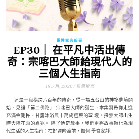
靈性寓言故事
EP30｜ 在平凡中活出傳
奇：宗喀巴大師給現代人的
三個人生指南
18 5 月, 2026
/
暫無留言
這是一段橫跨六百年的傳奇，從一場五台山的神祕夢境開
始，見證「第二佛陀」 宗喀巴大師的誕生。本集將帶你走進
充滿金剛杵、甘露沐浴與十萬旃檀葉的聖 境，探索大師出生
時天降花雨的異兆。 除了傳奇敘事，我們更將故事轉化為現
代生活的人生指南：在好運降臨前，如何 學會安靜...