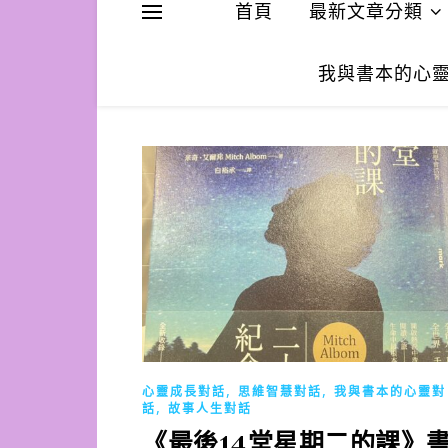
首頁
最新文章分類
我與書本的心
,
,
心靈成長對話
思維智慧對話
我與書本的心靈對
,
話
故事人生對話
《最後14堂星期二的課》