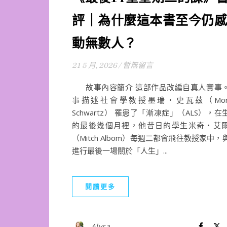
評｜為什麼這本書至今仍感
動無數人？
21 5 月, 2026
/
暫無留言
故事內容簡介 這部作品改編自真人實事
事描述社會學教授墨瑞‧史瓦茲（Morr
Schwartz） 罹患了「漸凍症」（ALS），在
的最後幾個月裡，他昔日的學生米奇‧艾
（Mitch Albom）每週二都會飛往教授家中，
進行最後一場關於「人生」...
閱讀更多
Alysa