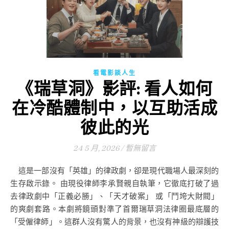
看電影談人生
《瑞草洞》影評: 看人如何
在冷酷體制中，以互助活成
彼此的光
24 5 月, 2026
/
暫無留言
這是一部沒有「英雄」的律政劇，卻是現代職場人最深刻的
生存啟示錄。 由現役律師李承賢親自執筆，它徹底打破了過
去律政劇中「正義必勝」、「天才破案」 或「鬥垮大財閥」
的爽劇套路。本劇將鏡頭對準了首爾瑞草洞法律圈最底層的
「受僱律師」。這群人沒有驚人的背景，也沒有神級的辯護技