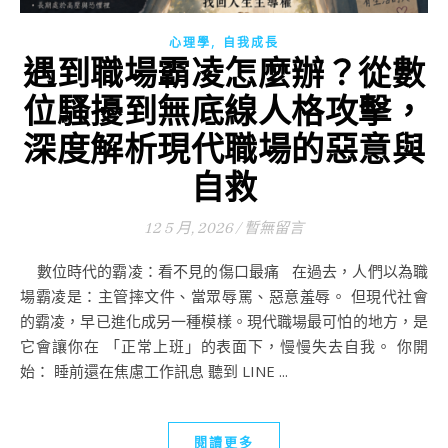
,
心理學
自我成長
遇到職場霸凌怎麼辦？從數
位騷擾到無底線人格攻擊，
深度解析現代職場的惡意與
自救
12 5 月, 2026
/
暫無留言
數位時代的霸凌：看不見的傷口最痛 在過去，人們以為職
場霸凌是：主管摔文件、當眾辱罵、惡意羞辱。 但現代社會
的霸凌，早已進化成另一種模樣。現代職場最可怕的地方，是
它會讓你在 「正常上班」的表面下，慢慢失去自我。 你開
始： 睡前還在焦慮工作訊息 聽到 LINE ...
閱讀更多