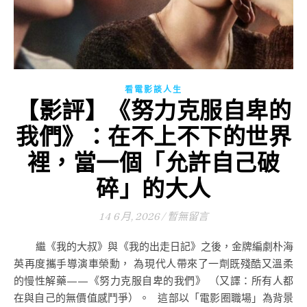
看電影談人生
【影評】《努力克服自卑的
我們》：在不上不下的世界
裡，當一個「允許自己破
碎」的大人
14 6 月, 2026
/
暫無留言
繼《我的大叔》與《我的出走日記》之後，金牌編劇朴海
英再度攜手導演車榮勳， 為現代人帶來了一劑既殘酷又溫柔
的慢性解藥——《努力克服自卑的我們》 （又譯：所有人都
在與自己的無價值感鬥爭）。 這部以「電影圈職場」為背景