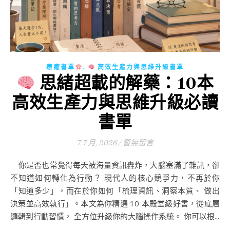
,
療癒書單
高效生產力與思維升級書單
思緒超載的解藥：10本
高效生產力與思維升級必讀
書單
7 7 月, 2026
/
暫無留言
你是否也常覺得每天被海量資訊轟炸，大腦塞滿了雜訊，卻
不知道如何轉化為行動？ 現代人的核心競爭力，不再於你
「知道多少」，而在於你如何「梳理資訊、洞察本質、 做出
決策並高效執行」。本文為你精選 10 本殿堂級好書，從底層
邏輯到行動習慣， 全方位升級你的大腦操作系統。 你可以根...