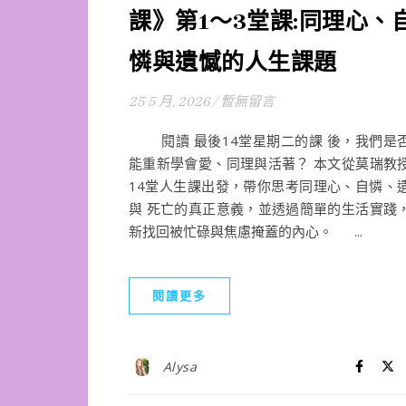
課》第1～3堂課:同理心、
憐與遺憾的人生課題
25 5 月, 2026
/
暫無留言
閱讀 最後14堂星期二的課 後，我們是
能重新學會愛、同理與活著？ 本文從莫瑞教
14堂人生課出發，帶你思考同理心、自憐、
與 死亡的真正意義，並透過簡單的生活實踐
新找回被忙碌與焦慮掩蓋的內心。 ...
閱讀更多
Alysa