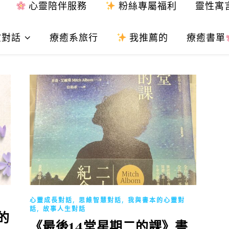
心靈陪伴服務
粉絲專屬福利
靈性寓
靈對話
療癒系旅行
我推薦的
療癒書單
,
,
心靈成長對話
思維智慧對話
我與書本的心靈對
,
話
故事人生對話
的
《最後14堂星期二的課》書