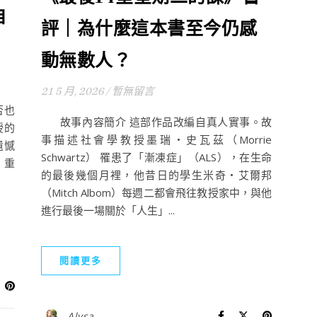
自
評｜為什麼這本書至今仍感
動無數人？
21 5 月, 2026
/
暫無留言
否也
故事內容簡介 這部作品改編自真人實事。故
授的
事描述社會學教授墨瑞‧史瓦茲（Morrie
遺憾
Schwartz） 罹患了「漸凍症」（ALS），在生命
，重
的最後幾個月裡，他昔日的學生米奇‧艾爾邦
（Mitch Albom）每週二都會飛往教授家中，與他
進行最後一場關於「人生」...
閱讀更多
Alysa