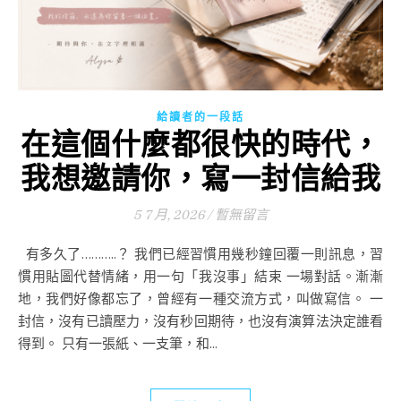
給讀者的一段話
在這個什麼都很快的時代，
我想邀請你，寫一封信給我
5 7 月, 2026
/
暫無留言
有多久了………..？ 我們已經習慣用幾秒鐘回覆一則訊息，習
慣用貼圖代替情緒，用一句「我沒事」結束 一場對話。漸漸
地，我們好像都忘了，曾經有一種交流方式，叫做寫信。 一
封信，沒有已讀壓力，沒有秒回期待，也沒有演算法決定誰看
得到。 只有一張紙、一支筆，和...