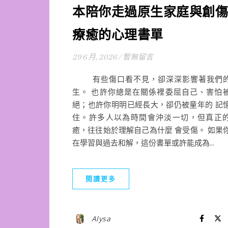
本陪你走過原生家庭與創傷
療癒的心理書單
29 6 月, 2026
/
暫無留言
有些傷口看不見，卻深深影響著我們
生。 也許你總是在關係裡委屈自己、害怕
絕；也許你明明已經長大，卻仍被童年的 記
住。許多人以為時間會沖淡一切，但真正
癒，往往始於理解自己為什麼 會受傷。 如果
在學習與過去和解，這份書單或許能成為...
閱讀更多
Alysa