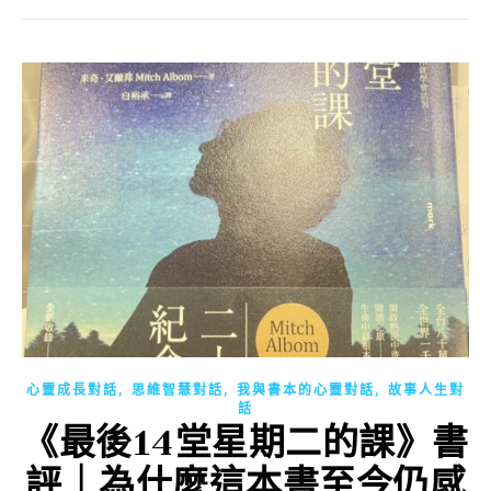
,
,
,
心靈成長對話
思維智慧對話
我與書本的心靈對話
故事人生對
話
《最後14堂星期二的課》書
評｜為什麼這本書至今仍感