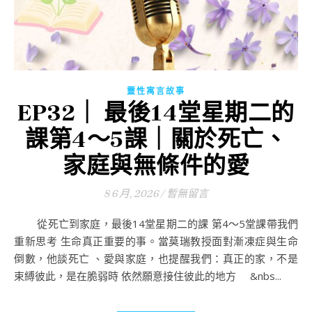
靈性寓言故事
EP32｜ 最後14堂星期二的
課第4～5課｜關於死亡、
家庭與無條件的愛
8 6 月, 2026
/
暫無留言
從死亡到家庭，最後14堂星期二的課 第4～5堂課帶我們
重新思考 生命真正重要的事。當莫瑞教授面對漸凍症與生命
倒數，他談死亡 、愛與家庭，也提醒我們：真正的家，不是
束縛彼此，是在脆弱時 依然願意接住彼此的地方 &nbs...