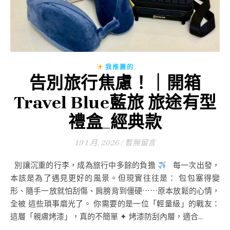
我推薦的
告別旅行焦慮！｜開箱
Travel Blue藍旅 旅途有型
禮盒_經典款
19 1 月, 2026
/
暫無留言
別讓沉重的行李，成為旅行中多餘的負擔
每一次出發，
本該是為了遇見更好的風景。但現實往往是： 包包塞得變
形、隨手一放就怕刮傷、肩膀背到僵硬⋯⋯原本放鬆的心情，
全被 這些瑣事磨光了。 你需要的是一位「輕量級」的戰友：
這層「親膚烤漆」，真的不簡單 ✦ 烤漆防刮內層，適合...