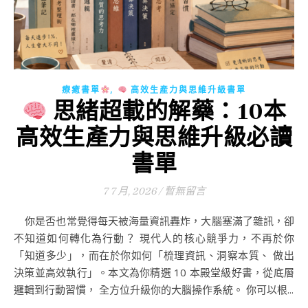
,
療癒書單
高效生產力與思維升級書單
思緒超載的解藥：10本
高效生產力與思維升級必讀
書單
7 7 月, 2026
/
暫無留言
你是否也常覺得每天被海量資訊轟炸，大腦塞滿了雜訊，卻
不知道如何轉化為行動？ 現代人的核心競爭力，不再於你
「知道多少」，而在於你如何「梳理資訊、洞察本質、 做出
決策並高效執行」。本文為你精選 10 本殿堂級好書，從底層
邏輯到行動習慣， 全方位升級你的大腦操作系統。 你可以根...