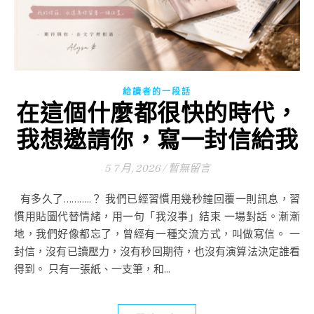
給讀者的一段話
在這個什麼都很快的時代，
我想邀請你，寫一封信給我
5 7 月, 2026
/
暫無留言
有多久了………..？ 我們已經習慣用幾秒鐘回覆一則訊息，習
慣用貼圖代替情緒，用一句「我沒事」結束 一場對話。漸漸
地，我們好像都忘了，曾經有一種交流方式，叫做寫信。 一
封信，沒有已讀壓力，沒有秒回期待，也沒有演算法決定誰看
得到。 只有一張紙、一支筆，和...