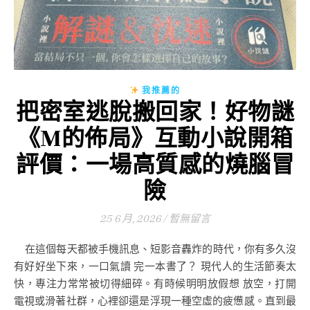
我推薦的
把密室逃脫搬回家！好物謎
《M的佈局》互動小說開箱
評價：一場高質感的燒腦冒
險
25 6 月, 2026
/
暫無留言
在這個每天都被手機訊息、短影音轟炸的時代，你有多久沒
有好好坐下來，一口氣讀 完一本書了？ 現代人的生活節奏太
快，專注力常常被切得細碎。有時候明明放假想 放空，打開
電視或滑著社群，心裡卻還是浮現一種空虛的疲憊感。直到最