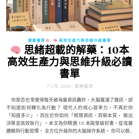
,
療癒書單
高效生產力與思維升級書單
思緒超載的解藥：10本
高效生產力與思維升級必讀
書單
7 7 月, 2026
/
暫無留言
你是否也常覺得每天被海量資訊轟炸，大腦塞滿了雜訊，卻
不知道如何轉化為行動？ 現代人的核心競爭力，不再於你
「知道多少」，而在於你如何「梳理資訊、洞察本質、 做出
決策並高效執行」。本文為你精選 10 本殿堂級好書，從底層
邏輯到行動習慣， 全方位升級你的大腦操作系統。 你可以根...