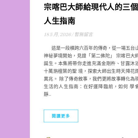
宗喀巴大師給現代人的三個
人生指南
18 5 月, 2026
/
暫無留言
這是一段橫跨六百年的傳奇，從一場五台
神祕夢境開始，見證「第二佛陀」 宗喀巴大
誕生。本集將帶你走進充滿金剛杵、甘露沐
十萬旃檀葉的聖 境，探索大師出生時天降花
異兆。 除了傳奇敘事，我們更將故事轉化為
生活的人生指南：在好運降臨前，如何 學
靜...
閱讀更多