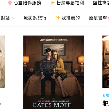
心靈陪伴服務
粉絲專屬福利
靈性寓
靈對話
療癒系旅行
我推薦的
療癒書單
心
0
犯