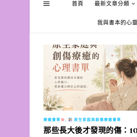
首頁
最新文章分類
我與書本的心
,
療癒書單
原生家庭與創傷療癒書單
那些長大後才發現的傷：1