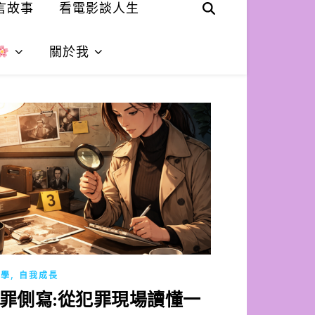
言故事
看電影談人生
關於我
,
理學
自我成長
罪側寫:從犯罪現場讀懂一