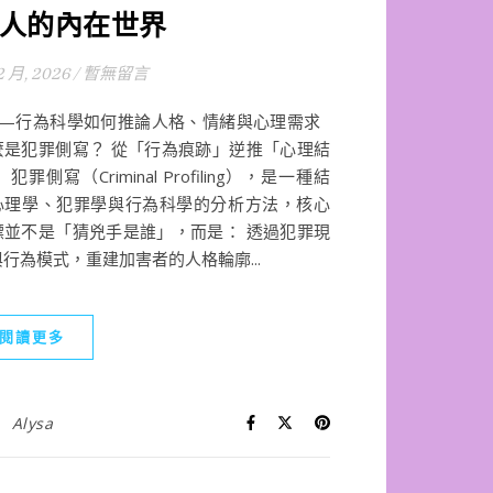
人的內在世界
2 月, 2026
/
暫無留言
—行為科學如何推論人格、情緒與心理需求
麼是犯罪側寫？ 從「行為痕跡」逆推「心理結
 犯罪側寫（Criminal Profiling），是一種結
心理學、犯罪學與行為科學的分析方法，核心
標並不是「猜兇手是誰」，而是： 透過犯罪現
行為模式，重建加害者的人格輪廓...
閱讀更多
Alysa