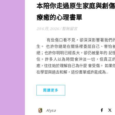
本陪你走過原生家庭與創傷
療癒的心理書單
29 6 月, 2026
/
暫無留言
有些傷口看不見，卻深深影響著我們
生。 也許你總是在關係裡委屈自己、害怕
絕；也許你明明已經長大，卻仍被童年的 記
住。許多人以為時間會沖淡一切，但真正
癒，往往始於理解自己為什麼 會受傷。 如果
在學習與過去和解，這份書單或許能成為...
閱讀更多
Alysa