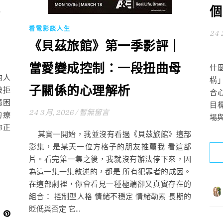
個
看電影談人生
24 
《貝茲旅館》第一季影評｜
—
當愛變成控制：一段扭曲母
什
的人
構」
子關係的心理解析
被拒
合
憶困
目
24 3 月, 2026
/
暫無留言
的療
場與
你正
其實一開始，我並沒有看過《貝茲旅館》這部
影集，是某天一位方格子的朋友推薦我 看這部
片。看完第一集之後，我就沒有辦法停下來，因
為這一集一集敘述的，都是 所有犯罪者的成因。
在這部劇裡，你會看見一種極端卻又真實存在的
組合： 控制型人格 情緒不穩定 情緒勒索 長期的
貶低與否定 它...