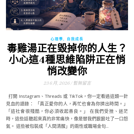
,
心理學
自我成長
毒雞湯正在毀掉你的人生？
小心這4種思維陷阱正在悄
悄改變你
23 6 月, 2026
/
暫無留言
打開 Instagram、Threads 或 TikTok，你一定看過這類一針
見血的語錄： 「真正愛你的人，再忙也會為你擠出時間。」
「這社會很殘酷，你必須收起善良。」 在我們受挫、迷茫
時，這些話聽起來真的非常痛快，像是替我們狠狠吐了一口怨
氣。 這些被包裝成「人間清醒」的兩性或職場金句...