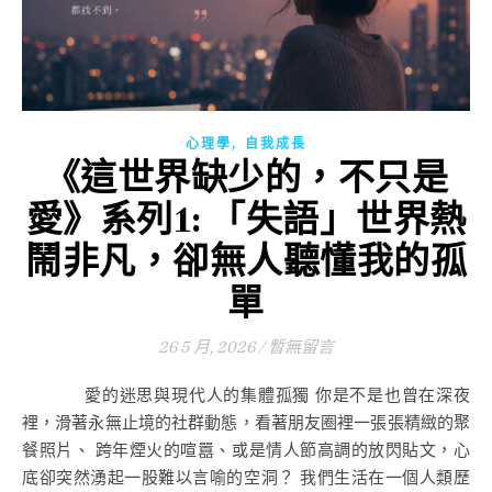
,
心理學
自我成長
《這世界缺少的，不只是
愛》系列1: 「失語」世界熱
鬧非凡，卻無人聽懂我的孤
單
26 5 月, 2026
/
暫無留言
愛的迷思與現代人的集體孤獨 你是不是也曾在深夜
裡，滑著永無止境的社群動態，看著朋友圈裡一張張精緻的聚
餐照片、 跨年煙火的喧囂、或是情人節高調的放閃貼文，心
底卻突然湧起一股難以言喻的空洞？ 我們生活在一個人類歷