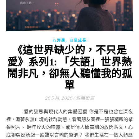
,
心理學
自我成長
《這世界缺少的，不只是
愛》系列1: 「失語」世界熱
鬧非凡，卻無人聽懂我的孤
單
26 5 月, 2026
/
暫無留言
愛的迷思與現代人的集體孤獨 你是不是也曾在深夜
裡，滑著永無止境的社群動態，看著朋友圈裡一張張精緻的聚
餐照片、 跨年煙火的喧囂、或是情人節高調的放閃貼文，心
底卻突然湧起一股難以言喻的空洞？ 我們生活在一個人類歷