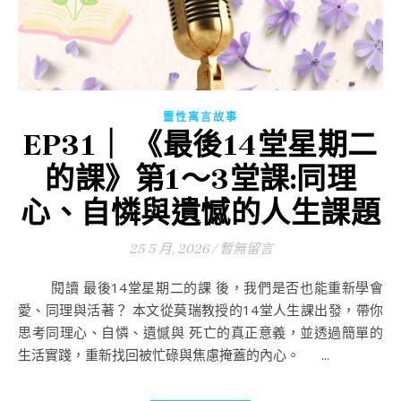
靈性寓言故事
EP31｜ 《最後14堂星期二
的課》第1～3堂課:同理
心、自憐與遺憾的人生課題
25 5 月, 2026
/
暫無留言
閱讀 最後14堂星期二的課 後，我們是否也能重新學會
愛、同理與活著？ 本文從莫瑞教授的14堂人生課出發，帶你
思考同理心、自憐、遺憾與 死亡的真正意義，並透過簡單的
生活實踐，重新找回被忙碌與焦慮掩蓋的內心。 ...