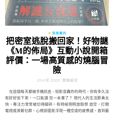
我推薦的
把密室逃脫搬回家！好物謎
《M的佈局》互動小說開箱
評價：一場高質感的燒腦冒
險
25 6 月, 2026
/
暫無留言
在這個每天都被手機訊息、短影音轟炸的時代，你有多久沒
有好好坐下來，一口氣讀 完一本書了？ 現代人的生活節奏太
快，專注力常常被切得細碎。有時候明明放假想 放空，打開
電視或滑著社群，心裡卻還是浮現一種空虛的疲憊感。直到最